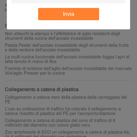
sostegni di scaffale d'acciaio rivestiti di Londra di angolo della
polvere nera di altezza di 125mm
Invia
Strumenti della cucina dell'acciaio inossidabile
Non attacchi la stampa e l'affettatrice di aglio resistenti degli
strumenti della cucina dell'acciaio inossidabile
Patata Peeler dell'acciaio inossidabile degli strumenti della frutta
e della verdura dell'acciaio inossidabile
La multi cucina funzionale dell'acciaio inossidabile foggia l'apri di
latta tenuto in mano di Ace
Frantoio di torsione dell'aglio dell'acciaio inossidabile del manuale
304/aglio Presser per la cucina
Collegamento a catena di plastica
Collegamento a catena nero della plastica della carreggiata del
PE
L'uso su ordinazione di traffico ha colorato il collegamento a
catena rivestito di plastica del PE per l'aeroporto/stazione
Collegamento a catena di plastica del cono di traffico di 8
millimetri del diametro con colore giallo nero
Zoo amichevole di ECO un collegamento a catena di plastica blu
da 6 millimetri del diametro per protezione