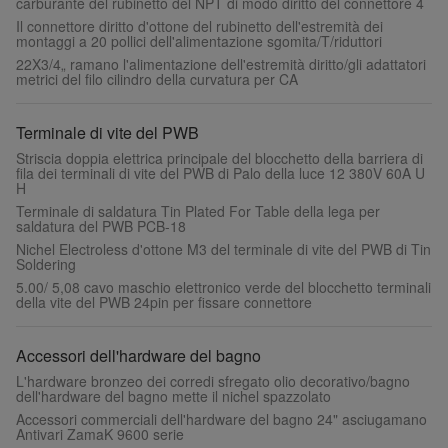
carburante del rubinetto del NPT di modo diritto del connettore 4
Il connettore diritto d'ottone del rubinetto dell'estremità dei
montaggi a 20 pollici dell'alimentazione sgomita/T/riduttori
22X3/4„ ramano l'alimentazione dell'estremità diritto/gli adattatori
metrici del filo cilindro della curvatura per CA
Terminale di vite del PWB
Striscia doppia elettrica principale del blocchetto della barriera di
fila dei terminali di vite del PWB di Palo della luce 12 380V 60A U
H
Terminale di saldatura Tin Plated For Table della lega per
saldatura del PWB PCB-18
Nichel Electroless d'ottone M3 del terminale di vite del PWB di Tin
Soldering
5.00/ 5,08 cavo maschio elettronico verde del blocchetto terminali
della vite del PWB 24pin per fissare connettore
Accessori dell'hardware del bagno
L'hardware bronzeo dei corredi sfregato olio decorativo/bagno
dell'hardware del bagno mette il nichel spazzolato
Accessori commerciali dell'hardware del bagno 24" asciugamano
Antivari ZamaK 9600 serie