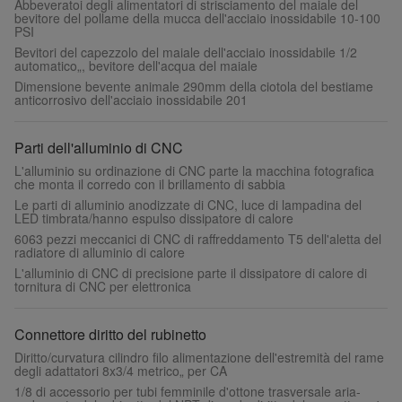
Abbeveratoi degli alimentatori di strisciamento del maiale del
bevitore del pollame della mucca dell'acciaio inossidabile 10-100
PSI
Bevitori del capezzolo del maiale dell'acciaio inossidabile 1/2
automatico„, bevitore dell'acqua del maiale
Dimensione bevente animale 290mm della ciotola del bestiame
anticorrosivo dell'acciaio inossidabile 201
Parti dell'alluminio di CNC
L'alluminio su ordinazione di CNC parte la macchina fotografica
che monta il corredo con il brillamento di sabbia
Le parti di alluminio anodizzate di CNC, luce di lampadina del
LED timbrata/hanno espulso dissipatore di calore
6063 pezzi meccanici di CNC di raffreddamento T5 dell'aletta del
radiatore di alluminio di calore
L'alluminio di CNC di precisione parte il dissipatore di calore di
tornitura di CNC per elettronica
Connettore diritto del rubinetto
Diritto/curvatura cilindro filo alimentazione dell'estremità del rame
degli adattatori 8x3/4 metrico„ per CA
1/8 di accessorio per tubi femminile d'ottone trasversale aria-