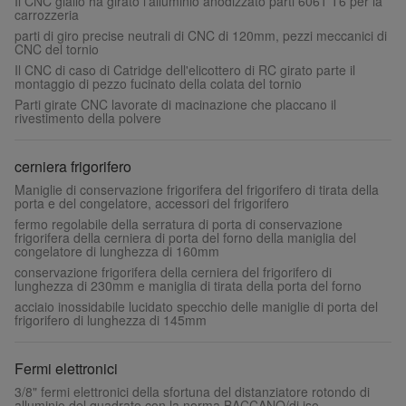
Il CNC giallo ha girato l'alluminio anodizzato parti 6061 T6 per la
carrozzeria
parti di giro precise neutrali di CNC di 120mm, pezzi meccanici di
CNC del tornio
Il CNC di caso di Catridge dell'elicottero di RC girato parte il
montaggio di pezzo fucinato della colata del tornio
Parti girate CNC lavorate di macinazione che placcano il
rivestimento della polvere
cerniera frigorifero
Maniglie di conservazione frigorifera del frigorifero di tirata della
porta e del congelatore, accessori del frigorifero
fermo regolabile della serratura di porta di conservazione
frigorifera della cerniera di porta del forno della maniglia del
congelatore di lunghezza di 160mm
conservazione frigorifera della cerniera del frigorifero di
lunghezza di 230mm e maniglia di tirata della porta del forno
acciaio inossidabile lucidato specchio delle maniglie di porta del
frigorifero di lunghezza di 145mm
Fermi elettronici
3/8" fermi elettronici della sfortuna del distanziatore rotondo di
alluminio del quadrato con la norma BACCANO/di iso