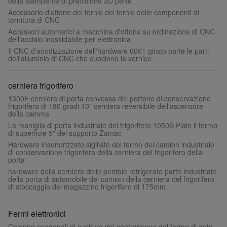
della stampante di precisione 3D parte
Accessorio d'ottone del tornio del tornio delle componenti di
tornitura di CNC
Accessori automatici a macchina d'ottone su ordinazione di CNC
dell'acciaio inossidabile per elettronica
Il CNC d'anodizzazione dell'hardware 6061 girato parte le parti
dell'alluminio di CNC che cuociono la vernice
cerniera frigorifero
1300F cerniera di porta convessa del portone di conservazione
frigorifera di 180 gradi 10" cerniera reversibile dell'ascensore
della camma
La maniglia di porta industriale del frigorifero 1050S Plain il fermo
di superficie 5" del supporto Zamac
Hardware insonorizzato sigillato del fermo del camion industriale
di conservazione frigorifera della cerniera del frigorifero della
porta
hardware della cerniera delle pentole refrigerato parte industriale
della porta di automobile del camion della cerniera del frigorifero
di stoccaggio del magazzino frigorifero di 175mm
Fermi elettronici
Colonne esagonali di cucitura del contrappeso del fermo di auto