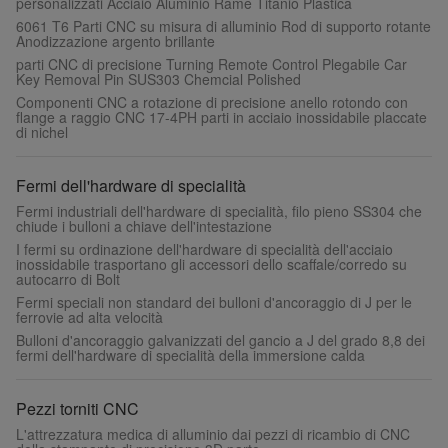
personalizzati Acciaio Aluminio Rame Titanio Plastica
6061 T6 Parti CNC su misura di alluminio Rod di supporto rotante
Anodizzazione argento brillante
parti CNC di precisione Turning Remote Control Plegabile Car
Key Removal Pin SUS303 Chemcial Polished
Componenti CNC a rotazione di precisione anello rotondo con
flange a raggio CNC 17-4PH parti in acciaio inossidabile placcate
di nichel
Fermi dell'hardware di specialità
Fermi industriali dell'hardware di specialità, filo pieno SS304 che
chiude i bulloni a chiave dell'intestazione
I fermi su ordinazione dell'hardware di specialità dell'acciaio
inossidabile trasportano gli accessori dello scaffale/corredo su
autocarro di Bolt
Fermi speciali non standard dei bulloni d'ancoraggio di J per le
ferrovie ad alta velocità
Bulloni d'ancoraggio galvanizzati del gancio a J del grado 8,8 dei
fermi dell'hardware di specialità della immersione calda
Pezzi torniti CNC
L'attrezzatura medica di alluminio dai pezzi di ricambio di CNC