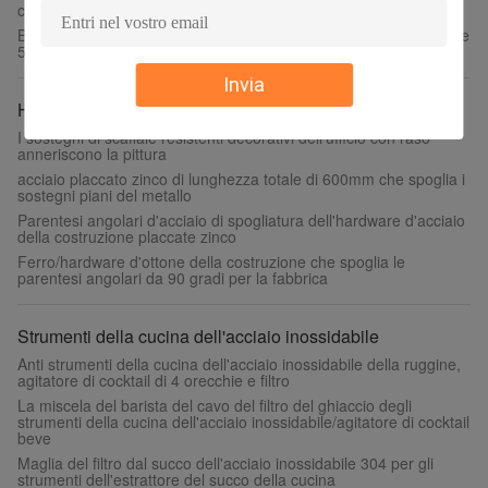
contemporaneo della porta per i bagni
Bronzo sfregato olio decorativo del gancio dell'abito dell'hardware
5-7/8 della porta del garage„ doppio
Invia
Hardware della costruzione
I sostegni di scaffale resistenti decorativi dell'ufficio con raso
anneriscono la pittura
acciaio placcato zinco di lunghezza totale di 600mm che spoglia i
sostegni piani del metallo
Parentesi angolari d'acciaio di spogliatura dell'hardware d'acciaio
della costruzione placcate zinco
Ferro/hardware d'ottone della costruzione che spoglia le
parentesi angolari da 90 gradi per la fabbrica
Strumenti della cucina dell'acciaio inossidabile
Anti strumenti della cucina dell'acciaio inossidabile della ruggine,
agitatore di cocktail di 4 orecchie e filtro
La miscela del barista del cavo del filtro del ghiaccio degli
strumenti della cucina dell'acciaio inossidabile/agitatore di cocktail
beve
Maglia del filtro dal succo dell'acciaio inossidabile 304 per gli
strumenti dell'estrattore del succo della cucina