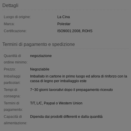
Dettagli
Luogo di origine:
La Cina
Marca:
Polestar
Certificazione:
ISO9001:2008, ROHS
Termini di pagamento e spedizione
Quantità di
negoziazione
ordine minimo:
Prezzo:
Negoziabile
Imballaggi
Imballato in cartone in primo luogo ed allora di rinforzo con la
cassa di legno per imballaggio este
particolari:
Tempi di
7~30 giorni lavorativi dopo il prepagamento ricevuto
consegna:
Termini di
T/T, L/C, Paypal o Western Union
pagamento:
Capacità di
Dipenda dai prodotti differenti e dalla quantità
alimentazione: