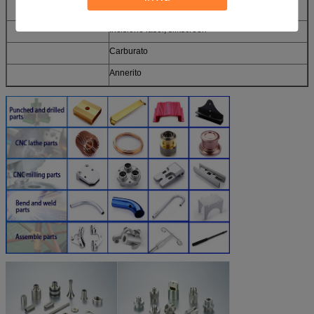
Spazzolatura, trafilatura
Incisione laser, silkscreen
Carburato
Annerito