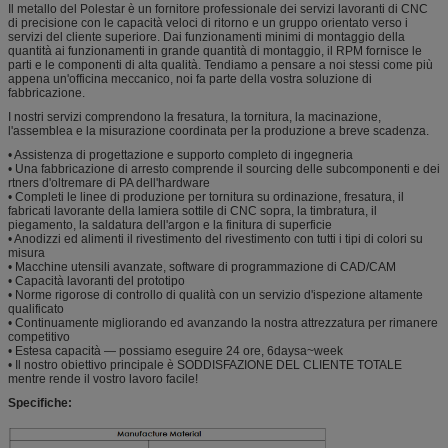
Il metallo del Polestar è un fornitore professionale dei servizi lavoranti di CNC
di precisione con le capacità veloci di ritorno e un gruppo orientato verso i
servizi del cliente superiore. Dai funzionamenti minimi di montaggio della
quantità ai funzionamenti in grande quantità di montaggio, il RPM fornisce le
parti e le componenti di alta qualità. Tendiamo a pensare a noi stessi come più
appena un'officina meccanico, noi fa parte della vostra soluzione di
fabbricazione.
I nostri servizi comprendono la fresatura, la tornitura, la macinazione,
l'assemblea e la misurazione coordinata per la produzione a breve scadenza.
• Assistenza di progettazione e supporto completo di ingegneria
• Una fabbricazione di arresto comprende il sourcing delle subcomponenti e dei
rtners d'oltremare di PA dell'hardware
• Completi le linee di produzione per tornitura su ordinazione, fresatura, il
fabricati lavorante della lamiera sottile di CNC sopra, la timbratura, il
piegamento, la saldatura dell'argon e la finitura di superficie
• Anodizzi ed alimenti il rivestimento del rivestimento con tutti i tipi di colori su
misura
• Macchine utensili avanzate, software di programmazione di CAD/CAM
• Capacità lavoranti del prototipo
• Norme rigorose di controllo di qualità con un servizio d'ispezione altamente
qualificato
• Continuamente migliorando ed avanzando la nostra attrezzatura per rimanere
competitivo
• Estesa capacità — possiamo eseguire 24 ore, 6daysa~week
• Il nostro obiettivo principale è SODDISFAZIONE DEL CLIENTE TOTALE
mentre rende il vostro lavoro facile!
Specifiche: