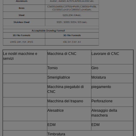
Le nostri macchine e
Macchina di CNC
Lavorare di CNC
servizi
Tornio
Giro
Smerigliatrice
Molatura
Macchina piegatubi di
piegamento
CNC
Macchina del trapano
Perforazione
Alesatrice
Alesaggio della
maschera
EDM
EDM
Timbratura