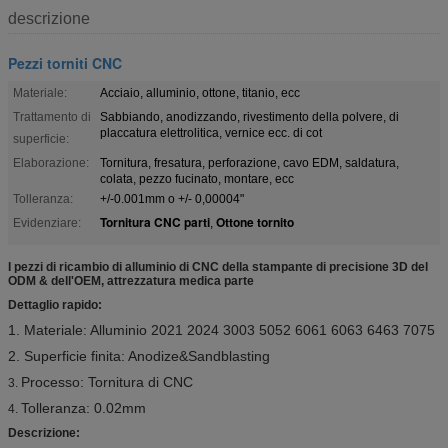
descrizione
Pezzi torniti CNC
Materiale:
Acciaio, alluminio, ottone, titanio, ecc
Trattamento di
Sabbiando, anodizzando, rivestimento della polvere, di
placcatura elettrolitica, vernice ecc. di cot
superficie:
Elaborazione:
Tornitura, fresatura, perforazione, cavo EDM, saldatura,
colata, pezzo fucinato, montare, ecc
Tolleranza:
+/-0.001mm o +/- 0,00004"
Tornitura CNC parti
Ottone tornito
Evidenziare:
,
I pezzi di ricambio di alluminio di CNC della stampante di precisione 3D del
ODM & dell'OEM, attrezzatura medica parte
Dettaglio rapido:
1. Materiale: Alluminio 2021 2024 3003 5052 6061 6063 6463 7075
2. Superficie finita: Anodize&Sandblasting
Processo: Tornitura di CNC
3.
Tolleranza: 0.02mm
4.
Descrizione: