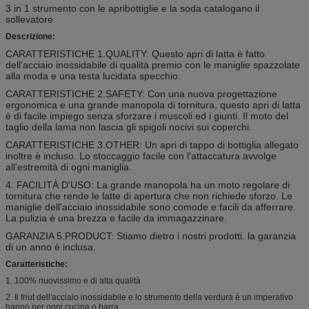
3 in 1 strumento con le apribottiglie e la soda catalogano il
sollevatore
Descrizione:
CARATTERISTICHE 1.QUALITY: Questo apri di latta è fatto
dell'acciaio inossidabile di qualità premio con le maniglie spazzolate
alla moda e una testa lucidata specchio.
CARATTERISTICHE 2.SAFETY: Con una nuova progettazione
ergonomica e una grande manopola di tornitura, questo apri di latta
è di facile impiego senza sforzare i muscoli ed i giunti. Il moto del
taglio della lama non lascia gli spigoli nocivi sui coperchi.
CARATTERISTICHE 3.OTHER: Un apri di tappo di bottiglia allegato
inoltre è incluso. Lo stoccaggio facile con l'attaccatura avvolge
all'estremità di ogni maniglia.
4. FACILITÀ D'USO: La grande manopola ha un moto regolare di
tornitura che rende le latte di apertura che non richiede sforzo. Le
maniglie dell'acciaio inossidabile sono comode e facili da afferrare.
La pulizia è una brezza e facile da immagazzinare.
GARANZIA 5.PRODUCT: Stiamo dietro i nostri prodotti. la garanzia
di un anno è inclusa.
Caratteristiche:
1. 100% nuovissimo e di alta qualità
2. Il friut dell'acciaio inossidabile e lo strumento della verdura è un imperativo
hanno per ogni cucina o barra