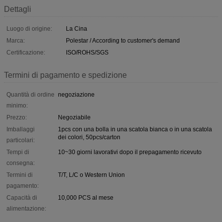
Dettagli
Luogo di origine:
La Cina
Marca:
Polestar / According to customer's demand
Certificazione:
ISO/ROHS/SGS
Termini di pagamento e spedizione
Quantità di ordine
negoziazione
minimo:
Prezzo:
Negoziabile
Imballaggi
1pcs con una bolla in una scatola bianca o in una scatola
dei colori, 50pcs/carton
particolari:
Tempi di
10~30 giorni lavorativi dopo il prepagamento ricevuto
consegna:
Termini di
T/T, L/C o Western Union
pagamento:
Capacità di
10,000 PCS al mese
alimentazione: