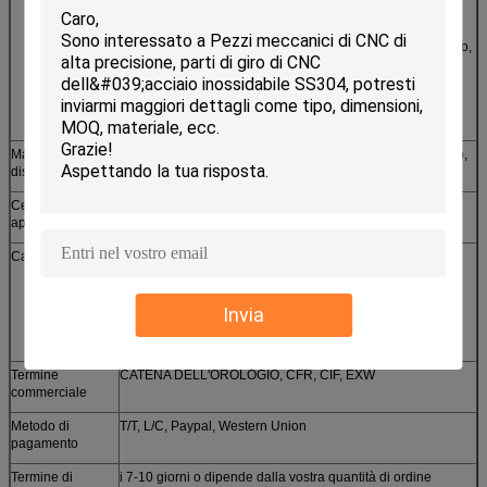
macchina
2. Fresatura e tornitura di CNC, macinazione, avvolgimento,
smerigliatrice, avvolgere, fare allo spiedo ed altra
macchina secondaria, tornio del tester
3. Linea-taglio a macchina, tagliatrice del laser
Materiale
acciaio inossidabile, alluminio, rame, ottone, zinco, bronzo,
disponibile
acciaio al carbonio ecc
Certificati
SGS, CE, ROHS, ISO9001-2008
approched
Caratteristiche
1. progettazione su misura
2. piccolo ordine accettato
Invia
3. campioni liberi forniti
4. prezzo competitivo di alta qualità
Termine
CATENA DELL'OROLOGIO, CFR, CIF, EXW
commerciale
Metodo di
T/T, L/C, Paypal, Western Union
pagamento
Termine di
i 7-10 giorni o dipende dalla vostra quantità di ordine