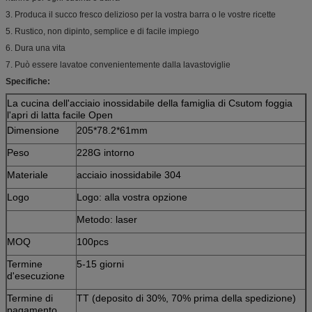
3. Produca il succo fresco delizioso per la vostra barra o le vostre ricette
5. Rustico, non dipinto, semplice e di facile impiego
6. Dura una vita
7. Può essere lavatoe convenientemente dalla lavastoviglie
Specifiche:
La cucina dell'acciaio inossidabile della famiglia di Csutom foggia
l'apri di latta facile Open
Dimensione
205*78.2*61mm
Peso
228G intorno
Materiale
acciaio inossidabile 304
Logo
Logo: alla vostra opzione
Metodo: laser
MOQ
100pcs
Termine
5-15 giorni
d'esecuzione
Termine di
TT (deposito di 30%, 70% prima della spedizione)
pagamento