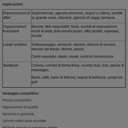
Applicazioni:
Organizzazioni di
Supermercato, agenzia esclusiva, negozi a catena, vendite
affari
su grande scala, ristoranti, agenzie di viaggi, farmacia.
Organizzazioni
Banche, titoli negoziabili, fondi, società di assicurazioni,
finanziarie
monti di pietà, telecomunicazioni, uffici postali, ospedale,
scuole
Luoghi pubblici
Sottopassaggio, aeroporti, stazioni, stazioni di servizio,
stazioni del tributo, librerie, parchi,
Centri espositivi, stadio, musei, centri di convenzione
Spettacoli
Cinema, corridoi di forma fisica, country club, club, stanze di
massaggio,
Barre, caffè, barre di Internet, negozi di bellezza, campo da
golf
Vantaggio competitivo
:
Prezzo competitivo
Approvazioni di qualità
Garanzia e garanzia
I piccoli ordini sono accettati
Migliore servizio e consegna rapida