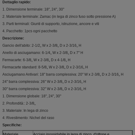
Dettaglio rapido:
1. Dimensione terminale: 18", 24", 30"
2. Materiale terminale: Zamac (in lega di zinco fuso sotto pressione A)
3. Parti terminali: Giunti di supporto, istruzione, ancore e viti
4. Pacchetto: 1pcs ogni pacchetto
Descrizione:
Gancio dell'abito: 2-1/2„ W x 2-3/8„ D x 2-3/16„ H
Anello di asciugamano: 6-1/4„ W x 2-3/8„ D x 7" H
Fermacarte: 6-3/8„ W x 2-3/8„ D x 4-1/8„ H
Fermacarte standard: 8-5/8„ W x 2-3/8„ D x 2-3/16„ H
Asciugamano Antivari: 18" barra complessiva: 20" W x 2-3/8„ D x 2-3/16„ H
24" barra complessiva: 26" W x 2-3/8„ D x 2-3/16„ H
30" barra complessiva: 32" W x 2-3/8„ D x 2-3/16„ H
1. Dimensione globale: 18", 24", 30"
2. Profondità:: 2-3/8„
3. Materiale: In lega di zinco
4: Rivestimento: Nichel del raso
Specifiche:
Materiale
Acciaio inossidabile in lega di zinco, d'ottone e