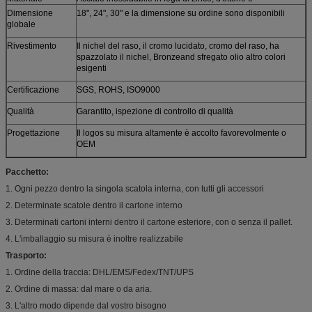
Dimensione
18", 24", 30" e la dimensione su ordine sono disponibili
globale
Rivestimento
Il nichel del raso, il cromo lucidato, cromo del raso, ha
spazzolato il nichel, Bronzeand sfregato olio altro colori
esigenti
Certificazione
SGS, ROHS, ISO9000
Qualità
Garantito, ispezione di controllo di qualità
Progettazione
Il logos su misura altamente è accolto favorevolmente o
OEM
Pacchetto:
1. Ogni pezzo dentro la singola scatola interna, con tutti gli accessori
2. Determinate scatole dentro il cartone interno
3. Determinati cartoni interni dentro il cartone esteriore, con o senza il pallet.
4. L'imballaggio su misura è inoltre realizzabile
Trasporto:
1. Ordine della traccia: DHL/EMS/Fedex/TNT/UPS
2. Ordine di massa: dal mare o da aria.
3. L'altro modo dipende dal vostro bisogno