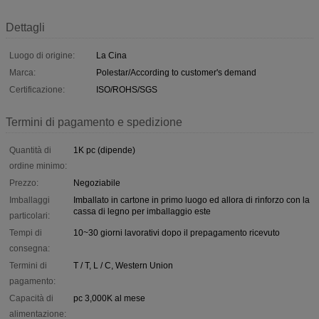
Dettagli
Luogo di origine:
La Cina
Marca:
Polestar/According to customer's demand
Certificazione:
ISO/ROHS/SGS
Termini di pagamento e spedizione
Quantità di
1K pc (dipende)
ordine minimo:
Prezzo:
Negoziabile
Imballaggi
Imballato in cartone in primo luogo ed allora di rinforzo con la
cassa di legno per imballaggio este
particolari:
Tempi di
10~30 giorni lavorativi dopo il prepagamento ricevuto
consegna:
Termini di
T / T, L / C, Western Union
pagamento:
Capacità di
pc 3,000K al mese
alimentazione: