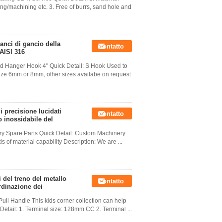
ing/machining etc. 3. Free of burrs, sand hole and
anci di gancio della
Contatto
 AISI 316
d Hanger Hook 4" Quick Detail: S Hook Used to
 size 6mm or 8mm, other sizes availabe on request
i precisione lucidati
Contatto
o inossidabile del
ry Spare Parts Quick Detail: Custom Machinery
ds of material capability Description: We are ...
i del treno del metallo
Contatto
rdinazione dei
ll Handle This kids corner collection can help
 Detail: 1. Terminal size: 128mm CC 2. Terminal ...