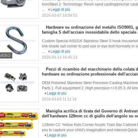
Iron/Steel 2. Technology: Resin sand casting/precise cast
...
Leggi di più
2016-03-07 10:09:52
Hardware su ordinazione del metallo ISO9001, g
famiglia S dell'acciaio inossidabile dello speciale
Custom Special AISI316 Stainless Steel S hook Househol
link shade sail corner to pad eye or eye bolt Normally in
...
Leggi di più
2025-03-13 16:45:13
Pezzi di ricambio del macchinario della colata d
hardware su ordinazione professionale dell'acciai
metallo
OEM Polished Stainless Steel Precision Casting Machine
Parts 1. Full equipment 2. High precision:+/-0.05 3. All kin
Leggi di più
2016-03-03 11:11:18
Maniglia acrilica di tirata del Governo di Antivar
dell'hardware 128mm cc di giallo dell'angolo su o
bambini
128mm CC Yellow Kids Corner Acrylic Train Bar Cabinet Pu
you to capture your child's imagination and interest Quick
Leggi di più