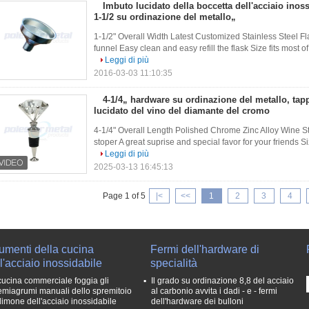
Imbuto lucidato della boccetta dell'acciaio inos
1-1/2 su ordinazione del metallo„
1-1/2" Overall Width Latest Customized Stainless Steel Fla
funnel Easy clean and easy refill the flask Size fits most of 
Leggi di più
2016-03-03 11:10:35
4-1/4„ hardware su ordinazione del metallo, tapp
lucidato del vino del diamante del cromo
4-1/4" Overall Length Polished Chrome Zinc Alloy Wine 
stoper A great suprise and special favor for your friends Siz
Leggi di più
2025-03-13 16:45:13
Page 1 of 5
|<
<<
1
2
3
4
umenti della cucina
Fermi dell'hardware di
l'acciaio inossidabile
specialità
cucina commerciale foggia gli
Il grado su ordinazione 8,8 del acciaio
emiagrumi manuali dello spremitoio
al carbonio avvita i dadi - e - fermi
 limone dell'acciaio inossidabile
dell'hardware dei bulloni