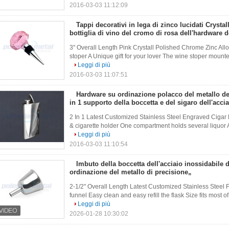
2016-03-03 11:12:09
Tappi decorativi in lega di zinco lucidati Crysta
bottiglia di vino del cromo di rosa dell'hardware d
3" Overall Length Pink Crystall Polished Chrome Zinc Alloy
stoper A Unique gift for your lover The wine stoper mounted 
Leggi di più
2016-03-03 11:07:51
Hardware su ordinazione polacco del metallo de
in 1 supporto della boccetta e del sigaro dell'acci
2 In 1 Latest Customized Stainless Steel Engraved Cigar H
& cigarette holder One compartment holds several liquor Ano
Leggi di più
2016-03-03 11:10:54
Imbuto della boccetta dell'acciaio inossidabile d
ordinazione del metallo di precisione„
2-1/2" Overall Length Latest Customized Stainless Steel Fl
funnel Easy clean and easy refill the flask Size fits most of
Leggi di più
2026-01-28 10:30:02