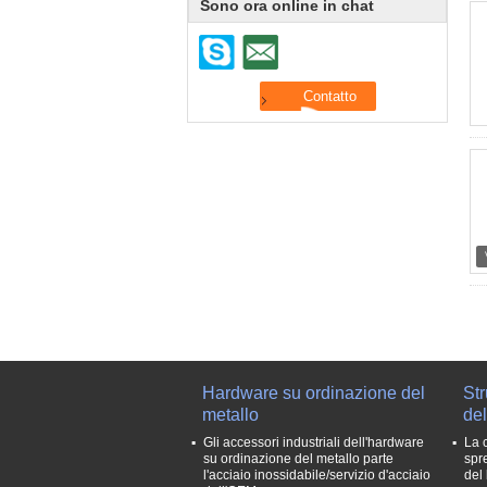
Sono ora online in chat
Hardware su ordinazione del
Str
metallo
del
Gli accessori industriali dell'hardware
La 
su ordinazione del metallo parte
spr
l'acciaio inossidabile/servizio d'acciaio
del