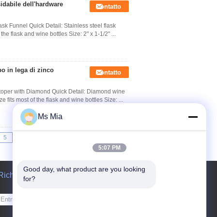
sidabile dell'hardware
Contatto
sk Funnel Quick Detail: Stainless steel flask
the flask and wine bottles Size: 2" x 1-1/2" ...
o in lega di zinco
Contatto
Stoper with Diamond Quick Detail: Diamond wine
e fits most of the flask and wine bottles Size: ...
Ms Mia
5
>>
>|
5:07 PM
Good day, what product are you looking 
Richiedere un preventivo
for?
Invii