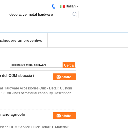
Italian
search
ichiedere un preventivo
e del ODM sbuccia i
Contatto
l Hardware Accessories Quick Detail: Custom
 3. All kinds of material capability Description:
nario agricolo
Contatto
sting ODM Service Quick Detail: 1. Material: