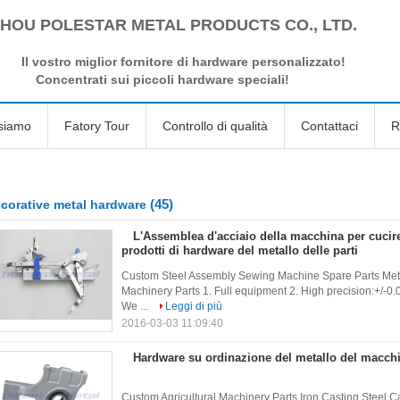
HOU POLESTAR METAL PRODUCTS CO., LTD.
Il vostro miglior fornitore di hardware personalizzato!
Concentrati sui piccoli hardware speciali!
siamo
Fatory Tour
Controllo di qualità
Contattaci
R
(45)
corative metal hardware
L'Assemblea d'acciaio della macchina per cucir
prodotti di hardware del metallo delle parti
Custom Steel Assembly Sewing Machine Spare Parts Meta
Machinery Parts 1. Full equipment 2. High precision:+/-0.05
We ...
Leggi di più
2016-03-03 11:09:40
Hardware su ordinazione del metallo del macchi
Custom Agricultural Machinery Parts Iron Casting Steel Ca