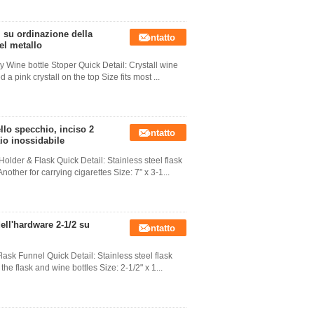
ll su ordinazione della
Contatto
el metallo
 Wine bottle Stoper​ Quick Detail: Crystall wine
a pink crystall on the top Size fits most ...
llo specchio, inciso 2
Contatto
aio inossidabile
older & Flask Quick Detail: Stainless steel flask
ther for carrying cigarettes Size: 7” x 3-1...
ell'hardware 2-1/2 su
Contatto
ask Funnel Quick Detail: Stainless steel flask
 the flask and wine bottles Size: 2-1/2" x 1...