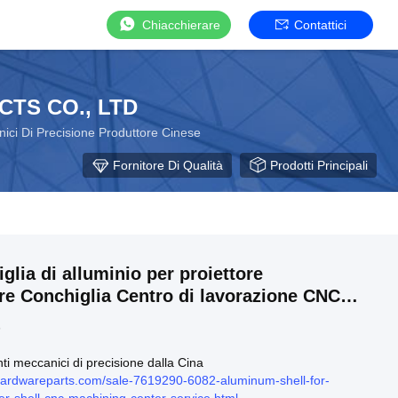
Chiacchierare
Contattici
TS CO., LTD
ci Di Precisione Produttore Cinese
Fornitore Di Qualità
Prodotti Principali
glia di alluminio per proiettore
re Conchiglia Centro di lavorazione CNC
5
i meccanici di precisione dalla Cina
ardwareparts.com/sale-7619290-6082-aluminum-shell-for-