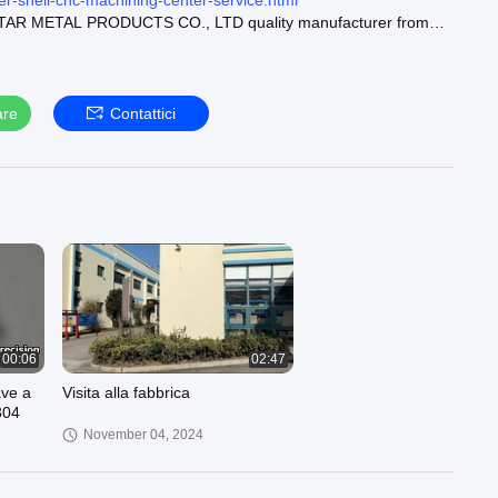
ier-shell-cnc-machining-center-service.html
R METAL PRODUCTS CO., LTD quality manufacturer from
azione del metallo :
ardwareparts.com/supplier-89004-custom-metal-hardware
are
Contattici
ici di precisione :
ardwareparts.com/supplier-4763377-precision-machined-
e di specialità :
https://www.oemhardwareparts.com/supplier-
hardware-fasteners
ur official website :
https://www.oemhardwareparts.com
00:06
02:47
ave a
Visita alla fabbrica
304
November 04, 2024