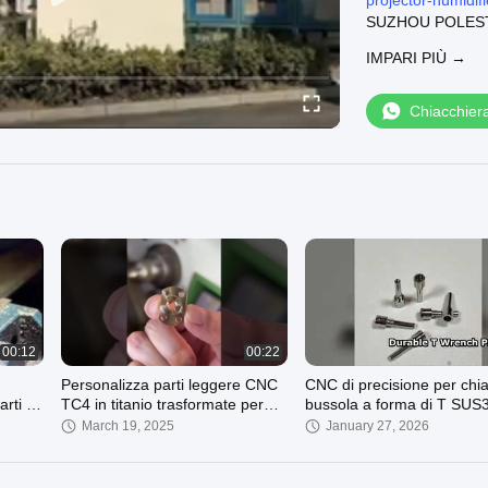
projector-humidif
SUZHOU POLESTA
China.
IMPARI PIÙ →
We can supply:
Hardware su ordin
https://www.oemh
Chiacchier
Componenti meccan
https://www.oemh
components
Fermi dell'hardwar
89006-specialty-
Welcome to visit o
00:12
00:22
Personalizza parti leggere CNC
CNC di precisione per chi
arti in
TC4 in titanio trasformate per
bussola a forma di T SUS
controllore Bluetooth
March 19, 2025
January 27, 2026