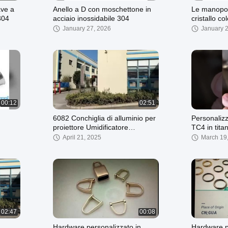
ave a
Anello a D con moschettone in
Le manopol
304
acciaio inossidabile 304
cristallo c
la tua cuci
January 27, 2026
January 
00:12
02:51
6082 Conchiglia di alluminio per
Personaliz
proiettore Umidificatore
TC4 in tita
Conchiglia Centro di lavorazione
controllore
April 21, 2025
March 19
CNC Servizio
02:47
00:08
Hardware personalizzato in
Hardware p