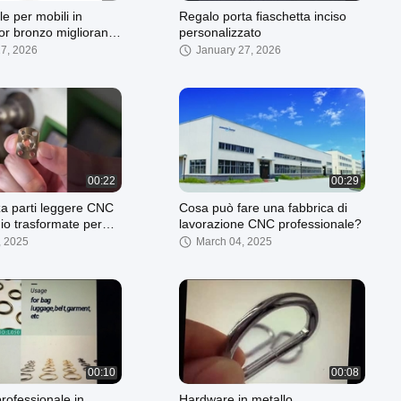
e per mobili in
Regalo porta fiaschetta inciso
olor bronzo migliorano
personalizzato
na
27, 2026
January 27, 2026
00:22
00:29
za parti leggere CNC
Cosa può fare una fabbrica di
nio trasformate per
lavorazione CNC professionale?
 Bluetooth
, 2025
March 04, 2025
00:10
00:08
rofessionale in
Hardware in metallo