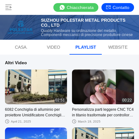
Chiacchierata
Contatto
SUZHOU POLESTAR METAL PRODUCTS
CO., LTD
Quality Hardware su ordinazione del metallo,
Componenti meccanici di precisione produttore cinese
CASA.
VIDEO
PLAYLIST
WEBSITE
Altri Video
02:51
00:22
6082 Conchiglia di alluminio per
Personalizza parti leggere CNC TC4
proiettore Umidificatore Conchiglia
in titanio trasformate per controllore
Centro di lavorazione CNC Servizio
Bluetooth
April 21, 2025
March 19, 2025