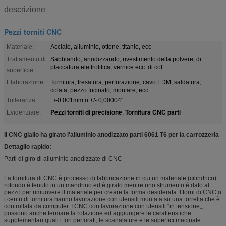
descrizione
Pezzi torniti CNC
Materiale:
Acciaio, alluminio, ottone, titanio, ecc
Trattamento di
Sabbiando, anodizzando, rivestimento della polvere, di
placcatura elettrolitica, vernice ecc. di cot
superficie:
Elaborazione:
Tornitura, fresatura, perforazione, cavo EDM, saldatura,
colata, pezzo fucinato, montare, ecc
Tolleranza:
+/-0.001mm o +/- 0,00004"
Pezzi torniti di precisione
Tornitura CNC parti
Evidenziare:
,
Il CNC giallo ha girato l'alluminio anodizzato parti 6061 T6 per la carrozzeria
Dettaglio rapido:
Parti di giro di alluminio anodizzate di CNC
La tornitura di CNC è processo di fabbricazione in cui un materiale (cilindrico)
rotondo è tenuto in un mandrino ed è girato mentre uno strumento è dato al
pezzo per rimuovere il materiale per creare la forma desiderata. I torni di CNC o
i centri di tornitura hanno lavorazione con utensili montata su una torretta che è
controllata da computer. I CNC con lavorazione con utensili “in tensione„,
possono anche fermare la rotazione ed aggiungere le caratteristiche
supplementari quali i fori perforati, le scanalature e le superfici macinate.