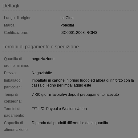
Dettagli
Luogo di origine:
La Cina
Marca:
Polestar
Certificazione:
ISO9001:2008, ROHS
Termini di pagamento e spedizione
Quantità di
negoziazione
ordine minimo:
Prezzo:
Negoziabile
Imballaggi
Imballato in cartone in primo luogo ed allora di rinforzo con la
cassa di legno per imballaggio este
particolari:
Tempi di
7~30 giorni lavorativi dopo il prepagamento ricevuto
consegna:
Termini di
T/T, L/C, Paypal o Western Union
pagamento:
Capacità di
Dipenda dai prodotti differenti e dalla quantità
alimentazione: