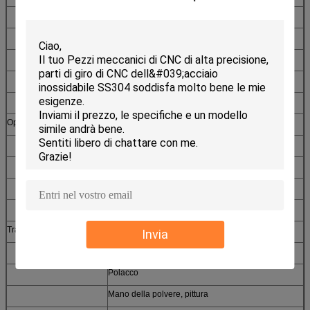
Timbratura
Taglio di Laster
Estrusione
Modanatura di plastica dell'iniezione
La pressofusione, colata di sabbia
Operazioni secondarie
Brasatura, saldante
Zigrinatura
Scanalatura
Spillatura
Infilatura
Trattamento di superficie
Anodizzi, duro anodizzi
Invia
Sabbiare
Polacco
Mano della polvere, pittura