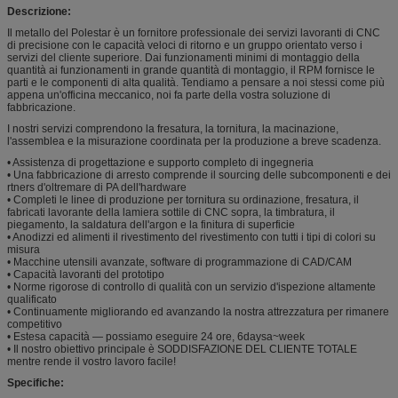
Descrizione:
Il metallo del Polestar è un fornitore professionale dei servizi lavoranti di CNC
di precisione con le capacità veloci di ritorno e un gruppo orientato verso i
servizi del cliente superiore. Dai funzionamenti minimi di montaggio della
quantità ai funzionamenti in grande quantità di montaggio, il RPM fornisce le
parti e le componenti di alta qualità. Tendiamo a pensare a noi stessi come più
appena un'officina meccanico, noi fa parte della vostra soluzione di
fabbricazione.
I nostri servizi comprendono la fresatura, la tornitura, la macinazione,
l'assemblea e la misurazione coordinata per la produzione a breve scadenza.
• Assistenza di progettazione e supporto completo di ingegneria
• Una fabbricazione di arresto comprende il sourcing delle subcomponenti e dei
rtners d'oltremare di PA dell'hardware
• Completi le linee di produzione per tornitura su ordinazione, fresatura, il
fabricati lavorante della lamiera sottile di CNC sopra, la timbratura, il
piegamento, la saldatura dell'argon e la finitura di superficie
• Anodizzi ed alimenti il rivestimento del rivestimento con tutti i tipi di colori su
misura
• Macchine utensili avanzate, software di programmazione di CAD/CAM
• Capacità lavoranti del prototipo
• Norme rigorose di controllo di qualità con un servizio d'ispezione altamente
qualificato
• Continuamente migliorando ed avanzando la nostra attrezzatura per rimanere
competitivo
• Estesa capacità — possiamo eseguire 24 ore, 6daysa~week
• Il nostro obiettivo principale è SODDISFAZIONE DEL CLIENTE TOTALE
mentre rende il vostro lavoro facile!
Specifiche: