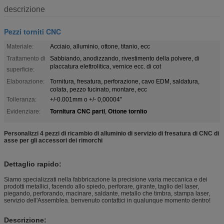
descrizione
Pezzi torniti CNC
Materiale:
Acciaio, alluminio, ottone, titanio, ecc
Trattamento di
Sabbiando, anodizzando, rivestimento della polvere, di
placcatura elettrolitica, vernice ecc. di cot
superficie:
Elaborazione:
Tornitura, fresatura, perforazione, cavo EDM, saldatura,
colata, pezzo fucinato, montare, ecc
Tolleranza:
+/-0.001mm o +/- 0,00004"
Tornitura CNC parti
Ottone tornito
Evidenziare:
,
Personalizzi 4 pezzi di ricambio di alluminio di servizio di fresatura di CNC di
asse per gli accessori dei rimorchi
Dettaglio rapido:
Siamo specializzati nella fabbricazione la precisione varia meccanica e dei
prodotti metallici, facendo allo spiedo, perforare, girante, taglio del laser,
piegando, perforando, macinare, saldante, metallo che timbra, stampa laser,
servizio dell'Assemblea. benvenuto contattici in qualunque momento dentro!
Descrizione: