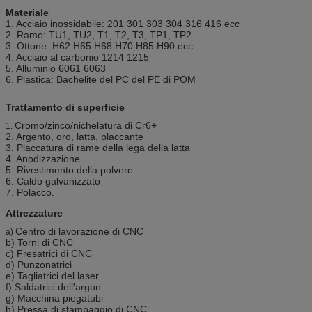
Materiale
1. Acciaio inossidabile: 201 301 303 304 316 416 ecc
2. Rame: TU1, TU2, T1, T2, T3, TP1, TP2
3. Ottone: H62 H65 H68 H70 H85 H90 ecc
4. Acciaio al carbonio 1214 1215
5. Alluminio 6061 6063
6. Plastica: Bachelite del PC del PE di POM
Trattamento di superficie
Cromo/zinco/nichelatura di Cr6+
1.
2. Argento, oro, latta, placcante
3. Placcatura di rame della lega della latta
4. Anodizzazione
5. Rivestimento della polvere
6. Caldo galvanizzato
7. Polacco.
Attrezzature
Centro di lavorazione di CNC
a)
b) Torni di CNC
c) Fresatrici di CNC
d) Punzonatrici
e) Tagliatrici del laser
f) Saldatrici dell'argon
g) Macchina piegatubi
h) Pressa di stampaggio di CNC