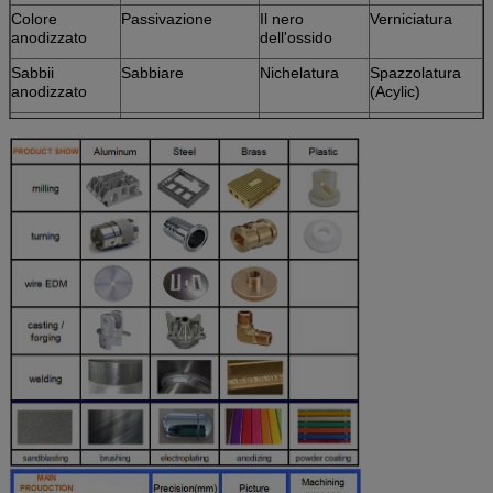
Colore
Passivazione
Il nero
Verniciatura
anodizzato
dell'ossido
Sabbii
Sabbiare
Nichelatura
Spazzolatura
anodizzato
(Acylic)
Film chimico
Incisione laser
Placcatura di
Incisione laser
cromo
Spazzolatura
Carburato
Polacco
Trattamento
caldo
Cromatura
Polvere
ricoperta