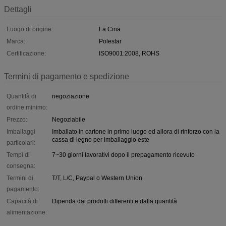
Dettagli
Luogo di origine:
La Cina
Marca:
Polestar
Certificazione:
ISO9001:2008, ROHS
Termini di pagamento e spedizione
Quantità di
negoziazione
ordine minimo:
Prezzo:
Negoziabile
Imballaggi
Imballato in cartone in primo luogo ed allora di rinforzo con la
cassa di legno per imballaggio este
particolari:
Tempi di
7~30 giorni lavorativi dopo il prepagamento ricevuto
consegna:
Termini di
T/T, L/C, Paypal o Western Union
pagamento:
Capacità di
Dipenda dai prodotti differenti e dalla quantità
alimentazione: