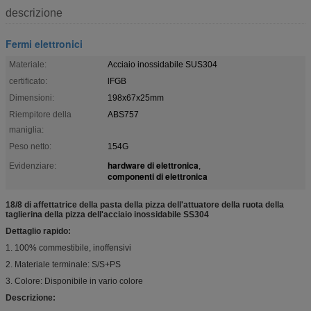
descrizione
Fermi elettronici
Materiale:
Acciaio inossidabile SUS304
certificato:
lFGB
Dimensioni:
198x67x25mm
Riempitore della
ABS757
maniglia:
Peso netto:
154G
hardware di elettronica
Evidenziare:
,
componenti di elettronica
18/8 di affettatrice della pasta della pizza dell'attuatore della ruota della
taglierina della pizza dell'acciaio inossidabile SS304
Dettaglio rapido:
1. 100% commestibile, inoffensivi
2. Materiale terminale: S/S+PS
3. Colore: Disponibile in vario colore
Descrizione: