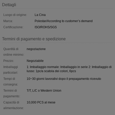
Dettagli
Luogo di origine:
La Cina
Marca:
Polestar/According to customer’s demand
Certificazione:
ISO/ROHS/SGS
Termini di pagamento e spedizione
Quantità di
negoziazione
ordine minimo:
Prezzo:
Negoziabile
Imballaggi
1: Imballaggio normale: Imballaggio in serie 2: Imballaggio di
lusso: 1pc/a scatola dei colori, 6pcs
particolari:
Tempi di
10~30 giorni lavorativi dopo il prepagamento ricevuto
consegna:
Termini di
T/T, L/C o Western Union
pagamento:
Capacità di
10,000 PCS al mese
alimentazione: