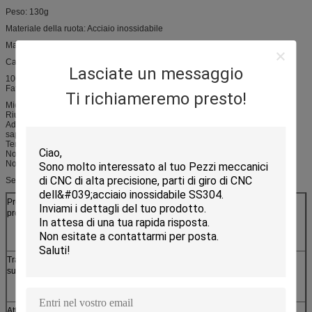
Peso: 130g
Materiale della ruota: Acciaio inossidabile
Materiale della maniglia: Acciaio inossidabile di legno o dei pp,
Caratteristica:
Lasciate un messaggio
100% nuovissimo e alta qualità
Fatto delle materie prime del commestibile di alta qualità
Ti richiameremo presto!
Microonda e cassaforte del congelatore
Riutilizzabile, antiaderante; L'uso facile e pulisce
Adatto a muffa del dolce/muffa del cioccolato/muffa della caramella/muffa del
sapone/muffa del cioccolato
Temperatura: -40F a +446F (- 40c a +230c)
Non molti oli ed odore peculiare della muffa
Non facile a deformazione ed a tempo di impiego lungo
Servizio dell'OEM:
Processo di
laser/linea taglio, timbrante, CNC che perfora, CNC che
produzione
piega, saldare, montante,
colata, pezzo fucinato, ecc
Trattamento di
Argento, zinco, nichel, latta, placcatura di cromo,
superficie
rivestimento della polvere, galvanizzata calda, lucidante,
ecc di spazzolatura
Attrezzature
1. affrancatrice, pressa di stampaggio oleoidraulica,