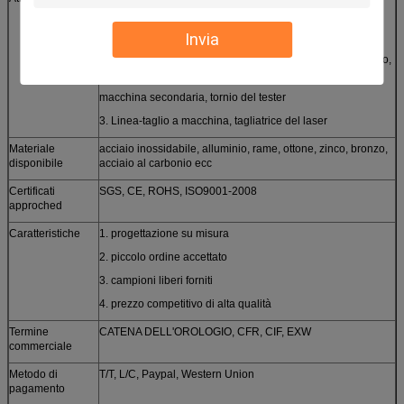
rivettando macchina, saldante
Invia
macchina
2. Fresatura e tornitura di CNC, macinazione, avvolgimento,
smerigliatrice, avvolgere, fare allo spiedo ed altra
macchina secondaria, tornio del tester
3. Linea-taglio a macchina, tagliatrice del laser
Materiale
acciaio inossidabile, alluminio, rame, ottone, zinco, bronzo,
disponibile
acciaio al carbonio ecc
Certificati
SGS, CE, ROHS, ISO9001-2008
approched
Caratteristiche
1. progettazione su misura
2. piccolo ordine accettato
3. campioni liberi forniti
4. prezzo competitivo di alta qualità
Termine
CATENA DELL'OROLOGIO, CFR, CIF, EXW
commerciale
Metodo di
T/T, L/C, Paypal, Western Union
pagamento