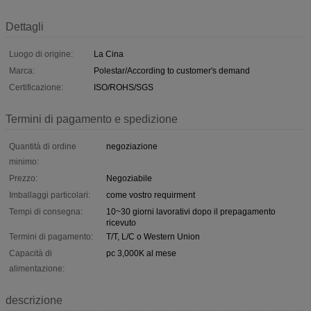
Dettagli
Luogo di origine:
La Cina
Marca:
Polestar/According to customer's demand
Certificazione:
ISO/ROHS/SGS
Termini di pagamento e spedizione
Quantità di ordine
negoziazione
minimo:
Prezzo:
Negoziabile
Imballaggi particolari:
come vostro requirment
Tempi di consegna:
10~30 giorni lavorativi dopo il prepagamento
ricevuto
Termini di pagamento:
T/T, L/C o Western Union
Capacità di
pc 3,000K al mese
alimentazione:
descrizione