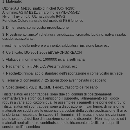
1. Materiale:
Ottone: ASTM-B16, piatto di nichel (QQ-N-290)
Alluminio: ASTM B211, chiaro Iridite (MIL-C-5541)
Nylon: Il nylon 6/6, UL ha valutato 94V-2
Fenolico: Colore naturale del grado di PBE fenolico
2. Dimensione: come vostra progettazione
3. Rivestimento: zinco/nichelatura, anodizzato, cromato, lucidato, galvanizzata,
ossido, spazzolante,
rivestimento della polvere e annerito, sabbiatura, incisione laser ecc.
4. Certificato: ISO 9001:2008&BV&ROHS&REACH
5. Abilità del rifornimento: 1000000 pc alla settimana
6. Pagamento: T/T, D/P, L/C, Western Union, ecc
7. Pacchetto: l'imballaggio standard dell'esportazione o come vostro richiede
8. Termine di consegna: 7~25 giorni dopo aver ricevuto il deposito
9. Spedizione: UPS, DHL, SME, Fedex, trasporto dell'oceano
I distanziatori ed i contrappesi sono due tipi comuni di posizionamenti
dell'hardware elettronico. Forniscono il supporto, l'allineamento ed il gioco
robusti a varie applicazioni quali le assemblee, i pannelli e le porte del circuito.
I distanziatori ed i contrappesi sono a disposizione in vari forme, dimensioni e
materiali per soddisfare le esigenze particolari della vostra applicazione. Il giro,
la sfortuna, il quadrato, lo swage, i fili femminili, i fili maschii e perfino zigrinare
per le proprietà del tipo di inserzione sono tutte disponibili. Non magnetico ed i
materiali neutrali inoltre contribuiscono elettricamente a facilitare i requisiti
sensibili dell'assemblea.