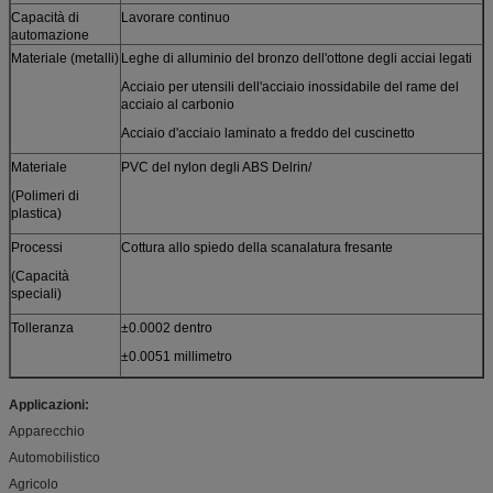
Capacità di
Lavorare continuo
automazione
Materiale (metalli)
Leghe di alluminio del bronzo dell'ottone degli acciai legati
Acciaio per utensili dell'acciaio inossidabile del rame del
acciaio al carbonio
Acciaio d'acciaio laminato a freddo del cuscinetto
Materiale
PVC del nylon degli ABS Delrin/
(Polimeri di
plastica)
Processi
Cottura allo spiedo della scanalatura fresante
(Capacità
speciali)
Tolleranza
±0.0002 dentro
±0.0051 millimetro
Applicazioni:
Apparecchio
Automobilistico
Agricolo