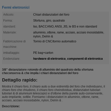
Fermi elettronici
Articolo:
Chiari distanziatori del foro
Forma:
Sfortuna, giro, quadrato
standard:
Iso, BACCANO, ANSI, JIS, le BS e non standard
Materiale:
alluminio, ottone, rame, acciaio, acciaio inossidabile,
nylon, Delrin &
Fabbricazione di
Tornio di CNC/tornio automatico
macchine:
imballaggio:
PE bag+carton
hardware di elettronica
componenti di elettronica
Evidenziare:
,
3/8" distanziatore rotondo di alluminio del quadrato della sfortuna
checonserva & che impila i chiari distanziatori del foro
Dettaglio rapido:
Mostra il chiaro foro, il chiaro auto a due estremità del foro che individuano, il
chiaro foro che chiudono, il chiaro foro cheindividua, distanziatori tubolari
tubolari & di alumnium telescopici e d'ottone della parete auto-conservante,
auto-impilante, sottile. Forniamo i distanziatori in alluminio, ottone, rame,
acciaio, acciaio inossidabile, nylon, Delrin & .
Descrizione: