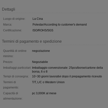
Dettagli
Luogo di origine:
La Cina
Marca:
Polestar/According to customer's demand
Certificazione:
ISO/ROHS/SGS
Termini di pagamento e spedizione
Quantità di ordine
negoziazione
minimo:
Prezzo:
Negoziabile
Imballaggi particolari:
Imballaggio convenzionale: 25pcs/borse/cartone della
borsa, 6 o 8
Tempi di consegna:
10~30 giorni lavorativi dopo il prepagamento ricevuto
Termini di
T/T, L/C o Western Union
pagamento:
Capacità di
pc 3,000K al mese
alimentazione: