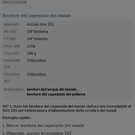
descrizione
Bevitore del capezzolo del maiale
Materiale:
Acciaio inox 201
Fili 506:
3/8" femmina
Fili 601:
3/4" maschio
Peso 506:
126g
Peso 601:
168 g
Pacchetto
150pcs/box
506:
Pacchetto
100pcs/box
601:
bevitori dell'acqua del maiale
Evidenziare:
,
bevitore del capezzolo del pollame
3/4" L maschio bevitore del capezzolo del maiale dell'acciaio inossidabile di
SUS 201 per l'attrezzatura d'alimentazione della scrofa e dei maiali
Dettaglio rapido:
Merce: bevitore del capezzolo del maiale
1.
Materiale: acciaio inossidabile 201
2.