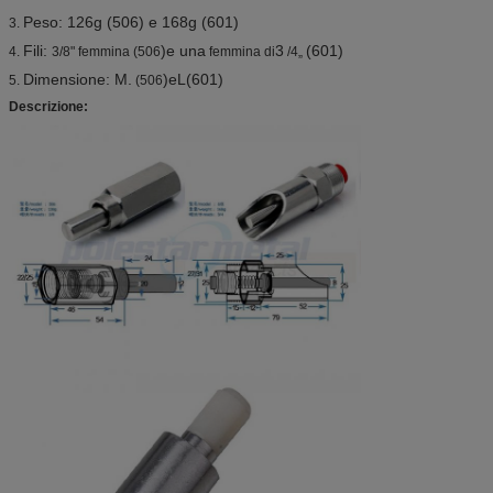
Peso: 126g (506
) e 168g (601)
3.
Fili:
)e una
3
(601)
4.
3/8" femmina (506
femmina di
/4„
Dimensione: M.
)eL(601)
5.
(506
Descrizione: