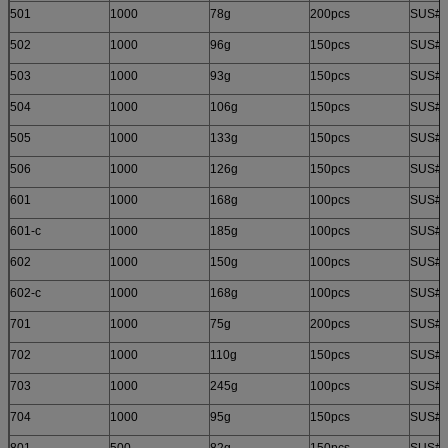
501
1000
78g
200pcs
SUS#2
502
1000
96g
150pcs
SUS#2
503
1000
93g
150pcs
SUS#2
504
1000
106g
150pcs
SUS#2
505
1000
133g
150pcs
SUS#2
506
1000
126g
150pcs
SUS#2
601
1000
168g
100pcs
SUS#2
601-c
1000
185g
100pcs
SUS#2
602
1000
150g
100pcs
SUS#2
602-c
1000
168g
100pcs
SUS#2
701
1000
75g
200pcs
SUS#2
702
1000
110g
150pcs
SUS#2
703
1000
245g
100pcs
SUS#2
704
1000
95g
150pcs
SUS#2