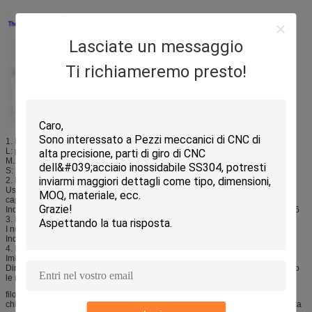
Lasciate un messaggio
Ti richiameremo presto!
1. Dimensione:
L: per i grandi maiali gradisca i maiali & la scrofa
M.: per crescita del maiale
S: per il porcellino
2. MATERIALE
Usiamo solitamente l'acciaio inossidabile #201 facciamo il bevitore del
capezzolo.
Inoltre possiamo usare il materiale secondo i vostri requisiti come # 304 o 316
3. INFILA
I nostri prodotti hanno usato solitamente i fili G-1/2„ o 3/8" o 3/4"
Inoltre possiamo fare i fili BSP o NPT
4. IMBALLAGGIO
Imballaggio convenzionale: 25pcs/borse/cartone della borsa, 6 o 8.
Dimensione del cartone: 28*24*12 cm; 10-15 chilogrammi di /carton (secondo
le merci differenti)
filo del NPT del ½„ con il corpo della sfortuna per l'installazione facile della
chiave o dell'incavo. Il bevitore del capezzolo del maiale caratterizza la portata