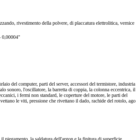
zando, rivestimento della polvere, di placcatura elettrolitica, vernice
- 0,00004"
laio del computer, parti del server, accessori del termistore, industria
lo sonoro, l'oscillatore, la barretta di coppia, la colonna eccentrica, il
meccanici, i fermi non standard, le coperture del motore, le parti del
vettano le viti, pressione che rivettano il dado, rachide del rotolo, ago
il piegamento, la saldatura dell'argon e la finitura di superficie