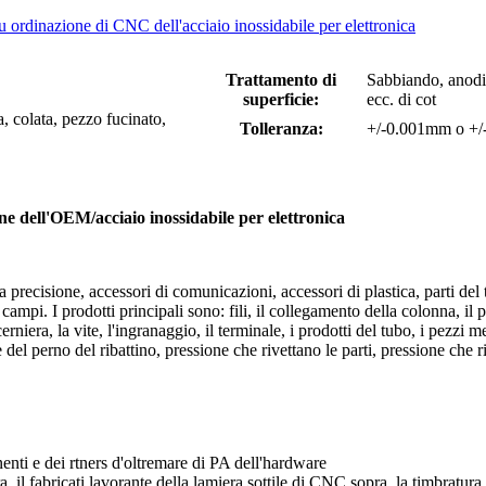
 ordinazione di CNC dell'acciaio inossidabile per elettronica
Trattamento di
Sabbiando, anodiz
superficie:
ecc. di cot
, colata, pezzo fucinato,
Tolleranza:
+/-0.001mm o +/
e dell'OEM/acciaio inossidabile per elettronica
precisione, accessori di comunicazioni, accessori di plastica, parti del te
mpi. I prodotti principali sono: fili, il collegamento della colonna, il pa
erniera, la vite, l'ingranaggio, il terminale, i prodotti del tubo, i pezzi 
 del perno del ribattino, pressione che rivettano le parti, pressione che ri
nti e dei rtners d'oltremare di PA dell'hardware
 il fabricati lavorante della lamiera sottile di CNC sopra, la timbratura, 