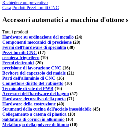
Richiedere un preventivo
Casa
Prodotti
Pezzi torniti CNC
Accessori automatici a macchina d'ottone s
Tutti i prodotti
Hardware su ordinazione del metallo
(24)
Componenti meccanici di precisione
(20)
Fermi dell'hardware di specialità
(30)
Pezzi torniti CNC
(17)
cerniera frigorifero
(19)
Fermi elettronici
(20)
precisione di lavorazione CNC
(16)
Bevitore del capezzolo del maiale
(21)
Parti dell'alluminio di CNC
(16)
Connettore diritto del rubinetto
(10)
Terminale di vite del PWB
(16)
Accessori dell'hardware del bagno
(57)
Hardware decorativo della porta
(71)
Hardware della costruzione
(40)
Strumenti della cucina dell'acciaio inossidabile
(45)
Collegamento a catena di plastica
(10)
Saldatura di cornici in alluminio
(10)
Metallurgia della polvere di titanio
(10)