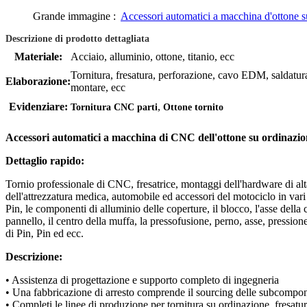
Grande immagine :
Accessori automatici a macchina d'ottone su
Descrizione di prodotto dettagliata
Materiale:
Acciaio, alluminio, ottone, titanio, ecc
Tornitura, fresatura, perforazione, cavo EDM, saldatura
Elaborazione:
montare, ecc
,
Evidenziare:
Tornitura CNC parti
Ottone tornito
Accessori automatici a macchina di CNC dell'ottone su ordinazion
Dettaglio rapido:
Tornio professionale di CNC, fresatrice, montaggi dell'hardware di alta 
dell'attrezzatura medica, automobile ed accessori del motociclo in vari ca
Pin, le componenti di alluminio delle coperture, il blocco, l'asse della c
pannello, il centro della muffa, la pressofusione, perno, asse, pressione
di Pin, Pin ed ecc.
Descrizione:
• Assistenza di progettazione e supporto completo di ingegneria
• Una fabbricazione di arresto comprende il sourcing delle subcompone
• Completi le linee di produzione per tornitura su ordinazione, fresatura,