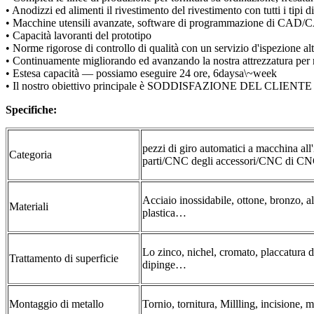
• Anodizzi ed alimenti il rivestimento del rivestimento con tutti i tipi d
• Macchine utensili avanzate, software di programmazione di CAD
• Capacità lavoranti del prototipo
• Norme rigorose di controllo di qualità con un servizio d'ispezione al
• Continuamente migliorando ed avanzando la nostra attrezzatura per
• Estesa capacità — possiamo eseguire 24 ore, 6daysa\~week
• Il nostro obiettivo principale è SODDISFAZIONE DEL CLIENTE TO
Specifiche:
pezzi di giro automatici a macchina all'
Categoria
parti/CNC degli accessori/CNC di CNC
Acciaio inossidabile, ottone, bronzo, a
Materiali
plastica…
Lo zinco, nichel, cromato, placcatura 
Trattamento di superficie
dipinge…
Montaggio di metallo
Tornio, tornitura, Millling, incisione, 