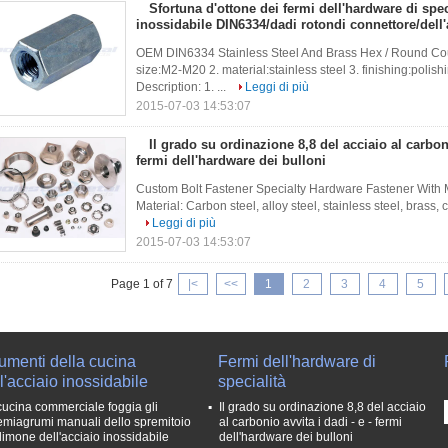
Sfortuna d'ottone dei fermi dell'hardware di speci
inossidabile DIN6334/dadi rotondi connettore/del
OEM DIN6334 Stainless Steel And Brass Hex / Round Coup
size:M2-M20 2. material:stainless steel 3. finishing:poli
Description: 1. ...
Leggi di più
2015-07-03 14:53:07
Il grado su ordinazione 8,8 del acciaio al carboni
fermi dell'hardware dei bulloni
Custom Bolt Fastener Specialty Hardware Fastener With M
Material: Carbon steel, alloy steel, stainless steel, brass, 
Leggi di più
2015-07-03 14:53:07
Page 1 of 7
|<
<<
1
2
3
4
5
umenti della cucina
Fermi dell'hardware di
l'acciaio inossidabile
specialità
cucina commerciale foggia gli
Il grado su ordinazione 8,8 del acciaio
emiagrumi manuali dello spremitoio
al carbonio avvita i dadi - e - fermi
 limone dell'acciaio inossidabile
dell'hardware dei bulloni