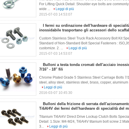
For Lifting Quick Detail: Shoulder eye bolts are commonly 
wide ...
Leggi di più
2015-07-03 14:53:07
I fermi su ordinazione dell'hardware di specialit
inossidabile trasportano gli accessori dello scaffa
autocarro di Bolt
Custom Stainless Steel Truck Rack Accessory Bolt Kit Spe
Standard of Non-Standard Bolt Special Fasteners : ISO,
customize. 2. ...
Leggi di più
2015-07-03 14:53:07
Bulloni a testa tonda cromati dell'acciaio inossi
7/16" - 18" fili
Chrome Plated Grade 5 Stainless Steel Carriage Bolts 7/16
steel, alloy steel, stainless steel, brass, copper, aluminum 
Leggi di più
2016-03-07 10:45:30
Bulloni della frizione di serrata dell'azionamento
Ti6Al4V dei fermi dell'hardware di specialità del 
Titanium Ti6Al4V Direct Drive Lockup Clutch Bolts Speci
Detail: 1.Size: M4-M24, Ti6Al4V titanium bolt screw 2.Mate
3...
Leggi di più