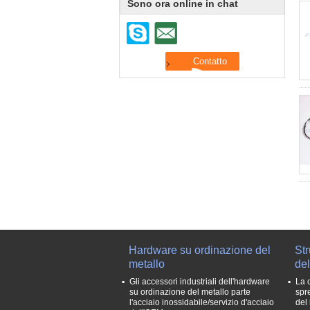
Sono ora online in chat
Hardware su ordinazione del
Str
metallo
del
Gli accessori industriali dell'hardware
La 
su ordinazione del metallo parte
spr
l'acciaio inossidabile/servizio d'acciaio
del