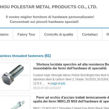
HOU POLESTAR METAL PRODUCTS CO., LTD.
Il vostro miglior fornitore di hardware personalizzato!
Concentrati sui piccoli hardware speciali!
siamo
Fatory Tour
Controllo di qualità
Contattaci
R
(61)
ainless threaded fasteners
Sfortuna lucidata specchio ad alta resistenza Bol
inossidabile dei fermi dell'hardware di specialità
Custom High Strength Mirror Polish Bolt Bright Hex Bolt Sta
stainless steel & carbon steel 2. Grade: SUS201,SUS304
12.9 3. ...
Leggi di più
2015-07-03 14:53:07
Perni ad occhio d'acciaio trattati termicamente d
spalla dei fermi M8X1.25 M10 dell'hardware di spec
M8X1.25 M10 M12 Shoulder Collard Eye Bolts Black Stee