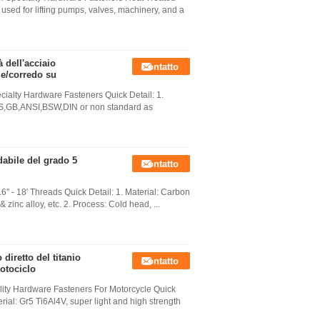
used for lifting pumps, valves, machinery, and a
à dell'acciaio
Contatto
le/corredo su
cialty Hardware Fasteners Quick Detail: 1.
JIS,GB,ANSI,BSW,DIN or non standard as
dabile del grado 5
Contatto
" - 18' Threads Quick Detail: 1. Material: Carbon
& zinc alloy, etc. 2. Process: Cold head, ...
 diretto del titanio
Contatto
motociclo
ality Hardware Fasteners For Motorcycle Quick
rial: Gr5 Ti6Al4V, super light and high strength