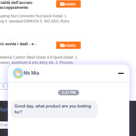
alità dell'acciaio
Contatto
l'accoppiamento
ling Nut Connector Nut​ Quick Detail: 1.
shing 4. standard:DIN6334 5. ISO,SGS. Rohs
o avvita i dadi - e -
Contatto
aterial Carbon Steel Grade 8.8 Quick Detail: 1.
copper, aluminum & zinc alloy, etc. 2. Process...
Ms Mia
6
7
>>
>|
2:22 PM
Good day, what product are you looking 
Richiedere un preventivo
for?
Invii