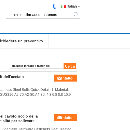
Italian
search
ichiedere un preventivo
t dell'acciaio
Contatto
inless Steel Bolts Quick Detail: 1. Material:
,SUS316,A2-70,A2-80,A4-80, 4.8 6.8 8.8 10.9
el cavolo riccio della
Contatto
ialità per sollevare
l Specialty Hardware Fasteners Heat Treated