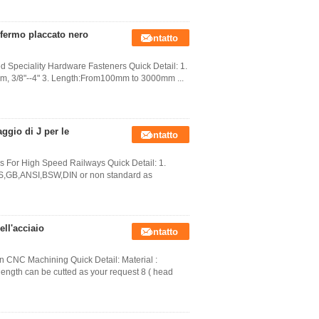
ermo placcato nero
Contatto
 Speciality Hardware Fasteners Quick Detail: 1.
0mm, 3/8"--4" 3. Length:From100mm to 3000mm ...
ggio di J per le
Contatto
s For High Speed Railways Quick Detail: 1.
JIS,GB,ANSI,BSW,DIN or non standard as
ell'acciaio
Contatto
n CNC Machining Quick Detail: Material :
length can be cutted as your request 8 ( head