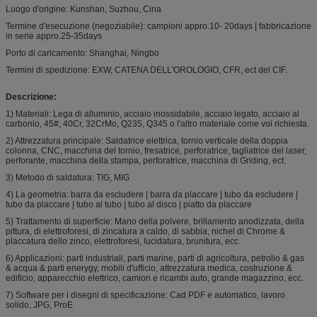
Luogo d'origine: Kunshan, Suzhou, Cina
Termine d'esecuzione (negoziabile): campioni appro.10- 20days | fabbricazione
in serie appro.25-35days
Porto di caricamento: Shanghai, Ningbo
Termini di spedizione: EXW, CATENA DELL'OROLOGIO, CFR, ect del CIF.
Descrizione:
1) Materiali: Lega di alluminio, acciaio inossidabile, acciaio legato, acciaio al
carbonio, 45#, 40Cr, 32CrMo, Q235, Q345 o l'altro materiale come voi richiesta.
2) Attrezzatura principale: Saldatrice elettrica, tornio verticale della doppia
colonna, CNC, macchina del tornio, fresatrice, perforatrice, tagliatrice del laser,
perforante, macchina della stampa, perforatrice, macchina di Griding, ect.
3) Metodo di saldatura: TIG, MIG
4) La geometria: barra da escludere | barra da placcare | tubo da escludere |
tubo da placcare | tubo al tubo | tubo al disco | piatto da placcare
5) Trattamento di superficie: Mano della polvere, brillamento anodizzata, della
pittura, di elettroforesi, di zincatura a caldo, di sabbia, nichel di Chrome &
placcatura dello zinco, elettroforesi, lucidatura, brunitura, ecc.
6) Applicazioni: parti industriali, parti marine, parti di agricoltura, petrolio & gas
& acqua & parti enerygy, mobili d'ufficio, attrezzatura medica, costruzione &
edificio, apparecchio elettrico, camion e ricambi auto, grande magazzino, ecc.
7) Software per i disegni di specificazione: Cad PDF e automatico, lavoro
solido, JPG, ProE