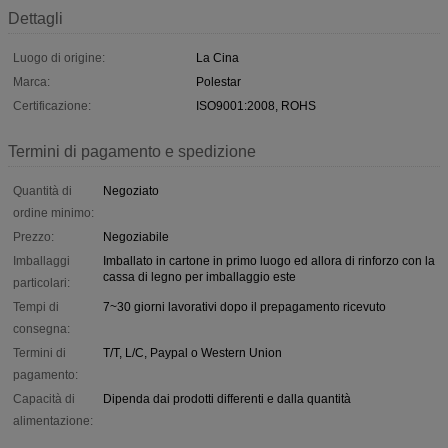
Dettagli
Luogo di origine:
La Cina
Marca:
Polestar
Certificazione:
ISO9001:2008, ROHS
Termini di pagamento e spedizione
Quantità di
Negoziato
ordine minimo:
Prezzo:
Negoziabile
Imballaggi
Imballato in cartone in primo luogo ed allora di rinforzo con la
cassa di legno per imballaggio este
particolari:
Tempi di
7~30 giorni lavorativi dopo il prepagamento ricevuto
consegna:
Termini di
T/T, L/C, Paypal o Western Union
pagamento:
Capacità di
Dipenda dai prodotti differenti e dalla quantità
alimentazione: