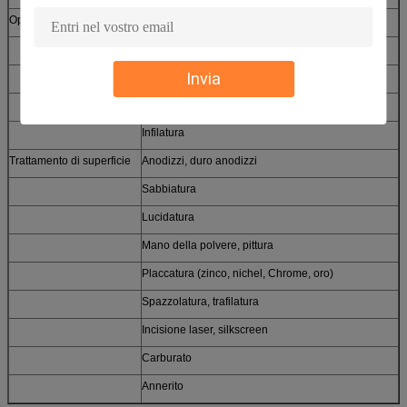
Operazioni secondarie
Brasatura, saldante
Godronatura
Invia
Scanalatura
Spillatura
Infilatura
Trattamento di superficie
Anodizzi, duro anodizzi
Sabbiatura
Lucidatura
Mano della polvere, pittura
Placcatura (zinco, nichel, Chrome, oro)
Spazzolatura, trafilatura
Incisione laser, silkscreen
Carburato
Annerito