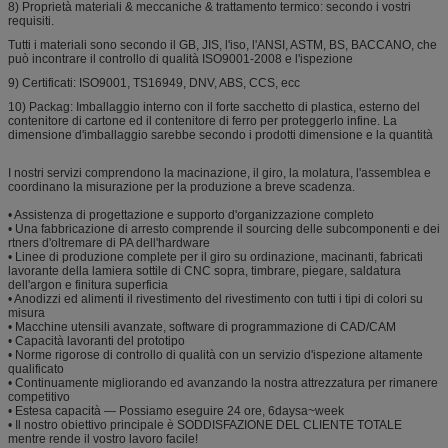
8) Proprietà materiali & meccaniche & trattamento termico: secondo i vostri
requisiti.
Tutti i materiali sono secondo il GB, JIS, l'iso, l'ANSI, ASTM, BS, BACCANO, che
può incontrare il controllo di qualità ISO9001-2008 e l'ispezione
9) Certificati: ISO9001, TS16949, DNV, ABS, CCS, ecc
10) Packag: Imballaggio interno con il forte sacchetto di plastica, esterno del
contenitore di cartone ed il contenitore di ferro per proteggerlo infine. La
dimensione d'imballaggio sarebbe secondo i prodotti dimensione e la quantità
I nostri servizi comprendono la macinazione, il giro, la molatura, l'assemblea e
coordinano la misurazione per la produzione a breve scadenza.
• Assistenza di progettazione e supporto d'organizzazione completo
• Una fabbricazione di arresto comprende il sourcing delle subcomponenti e dei
rtners d'oltremare di PA dell'hardware
• Linee di produzione complete per il giro su ordinazione, macinanti, fabricati
lavorante della lamiera sottile di CNC sopra, timbrare, piegare, saldatura
dell'argon e finitura superficia
• Anodizzi ed alimenti il rivestimento del rivestimento con tutti i tipi di colori su
misura
• Macchine utensili avanzate, software di programmazione di CAD/CAM
• Capacità lavoranti del prototipo
• Norme rigorose di controllo di qualità con un servizio d'ispezione altamente
qualificato
• Continuamente migliorando ed avanzando la nostra attrezzatura per rimanere
competitivo
• Estesa capacità — Possiamo eseguire 24 ore, 6daysa~week
• Il nostro obiettivo principale è SODDISFAZIONE DEL CLIENTE TOTALE
mentre rende il vostro lavoro facile!