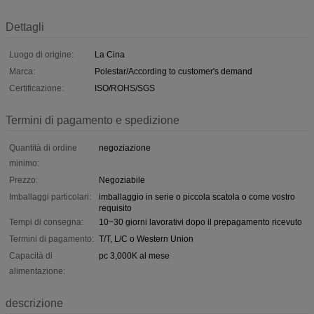
Dettagli
Luogo di origine:
La Cina
Marca:
Polestar/According to customer's demand
Certificazione:
ISO/ROHS/SGS
Termini di pagamento e spedizione
Quantità di ordine
negoziazione
minimo:
Prezzo:
Negoziabile
Imballaggi particolari:
imballaggio in serie o piccola scatola o come vostro
requisito
Tempi di consegna:
10~30 giorni lavorativi dopo il prepagamento ricevuto
Termini di pagamento:
T/T, L/C o Western Union
Capacità di
pc 3,000K al mese
alimentazione:
descrizione