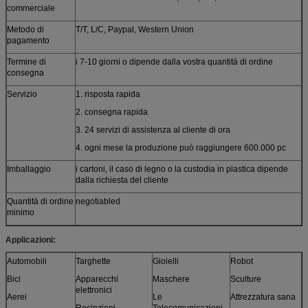
commerciale
Metodo di
T/T, L/C, Paypal, Western Union
pagamento
Termine di
i 7-10 giorni o dipende dalla vostra quantità di ordine
consegna
Servizio
1. risposta rapida
2. consegna rapida
3. 24 servizi di assistenza al cliente di ora
4. ogni mese la produzione può raggiungere 600.000 pc
Imballaggio
i cartoni, il caso di legno o la custodia in plastica dipende
dalla richiesta del cliente
Quantità di ordine
negotiabled
minimo
Applicazioni:
Automobili
Targhette
Gioielli
Robot
Bici
Apparecchi
Maschere
Sculture
elettronici
Aerei
Le
Attrezzatura sana
Recinzioni
Telecomunicazioni