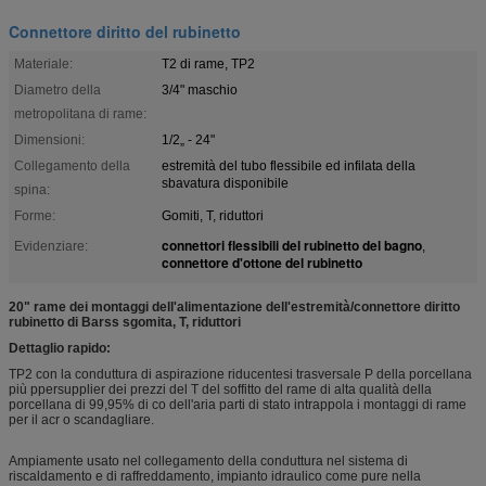
Connettore diritto del rubinetto
Materiale:
T2 di rame, TP2
Diametro della
3/4" maschio
metropolitana di rame:
Dimensioni:
1/2„ - 24"
Collegamento della
estremità del tubo flessibile ed infilata della
sbavatura disponibile
spina:
Forme:
Gomiti, T, riduttori
connettori flessibili del rubinetto del bagno
Evidenziare:
,
connettore d'ottone del rubinetto
20" rame dei montaggi dell'alimentazione dell'estremità/connettore diritto
rubinetto di Barss sgomita, T, riduttori
Dettaglio rapido:
TP2 con la conduttura di aspirazione riducentesi trasversale P della porcellana
più ppersupplier dei prezzi del T del soffitto del rame di alta qualità della
porcellana di 99,95% di co dell'aria parti di stato intrappola i montaggi di rame
per il acr o scandagliare.
Ampiamente usato nel collegamento della conduttura nel sistema di
riscaldamento e di raffreddamento, impianto idraulico come pure nella