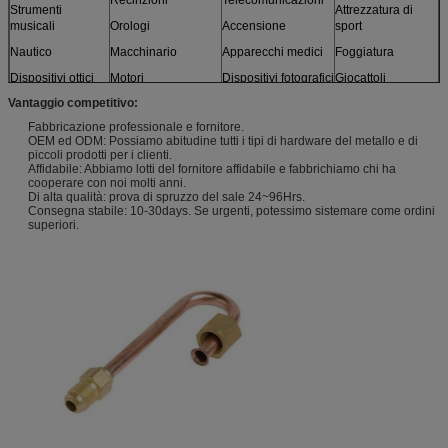
Strumenti
Attrezzatura di
musicali
Orologi
Accensione
sport
Nautico
Macchinario
Apparecchi medici
Foggiatura
Dispositivi ottici
Motori
Dispositivi fotografici
Giocattoli
Vantaggio competitivo:
Sensori
Mobilia
e più
Fabbricazione professionale e fornitore.
Modelli
OEM ed ODM: Possiamo abitudine tutti i tipi di hardware del metallo e di
piccoli prodotti per i clienti.
Affidabile: Abbiamo lotti del fornitore affidabile e fabbrichiamo chi ha
cooperare con noi molti anni.
Di alta qualità: prova di spruzzo del sale 24~96Hrs.
Consegna stabile: 10-30days. Se urgenti, potessimo sistemare come ordini
superiori.