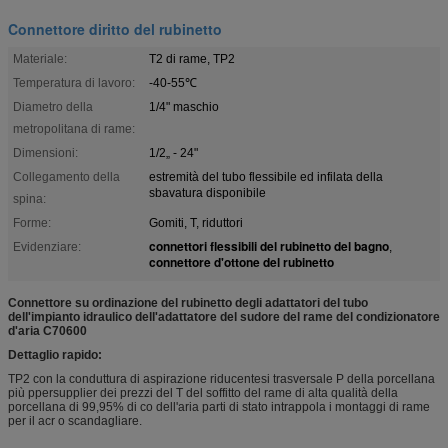
Connettore diritto del rubinetto
Materiale:
T2 di rame, TP2
Temperatura di lavoro:
-40-55℃
Diametro della
1/4" maschio
metropolitana di rame:
Dimensioni:
1/2„ - 24"
Collegamento della
estremità del tubo flessibile ed infilata della
sbavatura disponibile
spina:
Forme:
Gomiti, T, riduttori
connettori flessibili del rubinetto del bagno
Evidenziare:
,
connettore d'ottone del rubinetto
Connettore su ordinazione del rubinetto degli adattatori del tubo
dell'impianto idraulico dell'adattatore del sudore del rame del condizionatore
d'aria C70600
Dettaglio rapido:
TP2 con la conduttura di aspirazione riducentesi trasversale P della porcellana
più ppersupplier dei prezzi del T del soffitto del rame di alta qualità della
porcellana di 99,95% di co dell'aria parti di stato intrappola i montaggi di rame
per il acr o scandagliare.