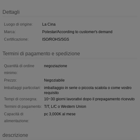
Dettagli
Luogo di origine:
La Cina
Marca:
Polestar/According to customer's demand
Certificazione:
ISO/ROHS/SGS
Termini di pagamento e spedizione
Quantità di ordine
negoziazione
minimo:
Prezzo:
Negoziabile
Imballaggi particolari:
imballaggio in serie o piccola scatola o come vostro
requisito
Tempi di consegna:
10~30 giorni lavorativi dopo il prepagamento ricevuto
Termini di pagamento:
T/T, L/C o Western Union
Capacità di
pc 3,000K al mese
alimentazione:
descrizione