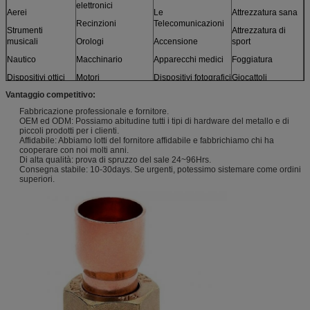
elettronici
Aerei
Le
Attrezzatura sana
Recinzioni
Telecomunicazioni
Strumenti
Attrezzatura di
musicali
Orologi
Accensione
sport
Nautico
Macchinario
Apparecchi medici
Foggiatura
Dispositivi ottici
Motori
Dispositivi fotografici
Giocattoli
Vantaggio competitivo:
Sensori
Mobilia
e più
Fabbricazione professionale e fornitore.
Modelli
OEM ed ODM: Possiamo abitudine tutti i tipi di hardware del metallo e di
piccoli prodotti per i clienti.
Affidabile: Abbiamo lotti del fornitore affidabile e fabbrichiamo chi ha
cooperare con noi molti anni.
Di alta qualità: prova di spruzzo del sale 24~96Hrs.
Consegna stabile: 10-30days. Se urgenti, potessimo sistemare come ordini
superiori.