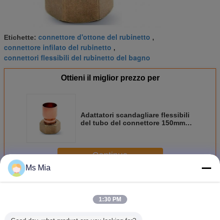
connettore d'ottone del rubinetto
Etichette:
,
connettore infilato del rubinetto
,
connettori flessibili del rubinetto del bagno
Ottieni il miglior prezzo per
Adattatori scandagliare flessibili
del tubo del connettore 150mm
del rubinetto del rame del
condizionatore d'aria C70600
Continua
Ms Mia
Connettore diritto del rubinetto
Più
1:30 PM