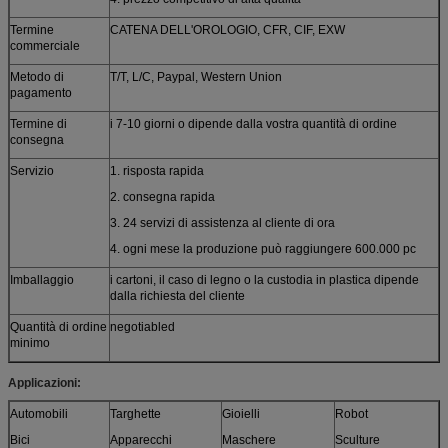
Termine
CATENA DELL'OROLOGIO, CFR, CIF, EXW
commerciale
Metodo di
T/T, L/C, Paypal, Western Union
pagamento
Termine di
i 7-10 giorni o dipende dalla vostra quantità di ordine
consegna
Servizio
1. risposta rapida
2. consegna rapida
3. 24 servizi di assistenza al cliente di ora
4. ogni mese la produzione può raggiungere 600.000 pc
Imballaggio
i cartoni, il caso di legno o la custodia in plastica dipende
dalla richiesta del cliente
Quantità di ordine
negotiabled
minimo
Applicazioni:
Automobili
Targhette
Gioielli
Robot
Bici
Apparecchi
Maschere
Sculture