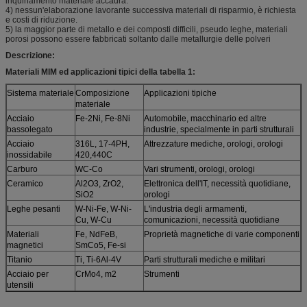
inquinamento materiale accadrà.
4) nessun'elaborazione lavorante successiva materiali di risparmio, è richiesta
e costi di riduzione.
5) la maggior parte di metallo e dei composti difficili, pseudo leghe, materiali
porosi possono essere fabbricati soltanto dalle metallurgie delle polveri
Descrizione:
Materiali MIM ed applicazioni tipici della tabella 1:
Sistema materiale
Composizione
Applicazioni tipiche
materiale
Acciaio
Fe-2Ni, Fe-8Ni
Automobile, macchinario ed altre
bassolegato
industrie, specialmente in parti strutturali
Acciaio
316L, 17-4PH,
Attrezzature mediche, orologi, orologi
inossidabile
420,440C
Carburo
WC-Co
Vari strumenti, orologi, orologi
Ceramico
Al2O3, ZrO2,
Elettronica dell'IT, necessità quotidiane,
SiO2
orologi
Leghe pesanti
W-Ni-Fe, W-Ni-
L'industria degli armamenti,
Cu, W-Cu
comunicazioni, necessità quotidiane
Materiali
Fe, NdFeB,
Proprietà magnetiche di varie componenti
magnetici
SmCo5, Fe-si
Titanio
Ti, Ti-6Al-4V
Parti strutturali mediche e militari
Acciaio per
CrMo4, m2
Strumenti
utensili