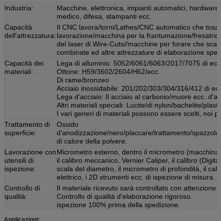
Industria:
Macchine, elettronica, impianti automatici, hardware
medico, difesa, stampanti ecc.
Capacità
Il CNC lavora/torni/Lathes/CNC automatico che tosa
dell'attrezzatura:
lavorazione/macchina per la frantumazione/fresatrici/ma
del laser di Wire-Cuts//macchine per forare che scav
combinate ed altre attrezzature di elaborazione speci
Capacità dei
Lega di alluminio: 5052/6061/6063/2017/7075 di ecc
materiali:
Ottone: H59/3602/2604/H62/ecc.
Di rame/bronzeo
Acciaio inossidabile: 201/202/303/304/316/412 di ec
Lega d'acciaio: Il acciaio al carbonio/muore ecc. d'ac
Altri materiali speciali: Lucite/di nylon/bachelite/plast
I vari generi di materiali possono essere scelti, noi 
Trattamento di
Ossido
superficie:
d'anodizzazione/nero/placcare/trattamento/spazzolar
di calore della polvere.
Lavorazione con
Micrometro esterno, dentro il micrometro (macchina), 
utensili di
il calibro meccanico, Vernier Caliper, il calibro (Digita
ispezione:
scala del diametro, il micrometro di profondità, il calibro
elettrico, i 2D strumenti ecc. di ispezione di misura.
Controllo di
Il materiale ricevuto sarà controllato con attenzione
qualità:
Controllo di qualità d'elaborazione rigoroso.
ispezione 100% prima della spedizione.
Applicazioni: