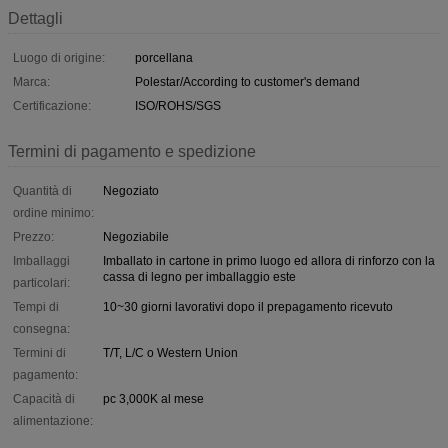
Dettagli
Luogo di origine:
porcellana
Marca:
Polestar/According to customer's demand
Certificazione:
ISO/ROHS/SGS
Termini di pagamento e spedizione
Quantità di
Negoziato
ordine minimo:
Prezzo:
Negoziabile
Imballaggi
Imballato in cartone in primo luogo ed allora di rinforzo con la
cassa di legno per imballaggio este
particolari:
Tempi di
10~30 giorni lavorativi dopo il prepagamento ricevuto
consegna:
Termini di
T/T, L/C o Western Union
pagamento:
Capacità di
pc 3,000K al mese
alimentazione: