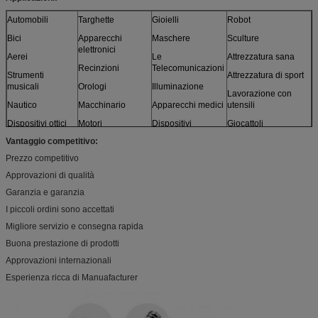
Automobili
Targhette
Gioielli
Robot
Bici
Apparecchi
Maschere
Sculture
elettronici
Aerei
Le
Attrezzatura sana
Recinzioni
Telecomunicazioni
Strumenti
Attrezzatura di sport
musicali
Orologi
Illuminazione
Lavorazione con
Nautico
Macchinario
Apparecchi medici
utensili
Dispositivi ottici
Motori
Dispositivi
Giocattoli
fotografici
Vantaggio competitivo:
Sensori
Mobilia
e più
Prezzo competitivo
Modelli
Approvazioni di qualità
Garanzia e garanzia
I piccoli ordini sono accettati
Migliore servizio e consegna rapida
Buona prestazione di prodotti
Approvazioni internazionali
Esperienza ricca di Manuafacturer