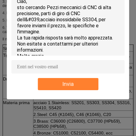
3. Minimizzi l'operazione di tempo morto e il recore sorpassato più durevole
della sicurezza
4. Fattore di sicurezza: min 4
5. Norma di Surfacture: Iso, en, BACCANO ecc
6. Trattamento di superficie: auto-colore, lucidatura, rivestimento di plastica,
caldo-immersione galvanizzata, elettrozincati, ecc
Il nostro servizio dell'OEM:
Standard
DIN/ISO/ANSI/GB
Tipo capo
Piano, pentola di JIS, ovale, giro, grippaggio, I.HD,
addetto alla brasatura, PF.HD, bottone, formaggio
La scanalatura, Ansi.Pan, rondella della pentola, ha
rientrato Hex.washer.
Driver della vite
"phillips", scanalato, "phillips"/scanalatura, Sei-
Invia
Lobo, Suqare, attraversato, Y tipo, Pozidriv
quadrato-scanalatura, "phillips"/quadrato, triangolo,
Doppio-v, Tri ala, chiave, Clutch.etc
Materia prima
acciaio 1.Stainless: SS201, SS303, SS304, SS316,
SS410, SS420
2.Steel: C45 (K1045), C46 (K1046), C20
3.Brass: C36000 (C26800), C37700 (HPb59),
C38500 (HPb58),
4.Bronze: C51000, C52100, C54400, ecc