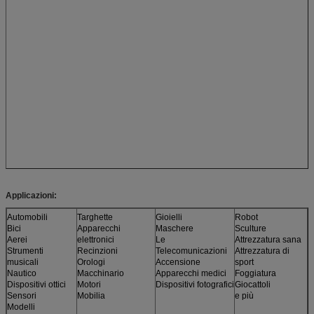
Applicazioni:
Automobili
Targhette
Gioielli
Robot
Bici
Apparecchi
Maschere
Sculture
Aerei
elettronici
Le
Attrezzatura sana
Strumenti
Recinzioni
Telecomunicazioni
Attrezzatura di
musicali
Orologi
Accensione
sport
Nautico
Macchinario
Apparecchi medici
Foggiatura
Dispositivi ottici
Motori
Dispositivi fotografici
Giocattoli
Sensori
Mobilia
e più
Modelli