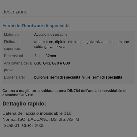
descrizione
Fermi dell'hardware di specialità
Materiale:
Acciaio inossidabile
Finitura di
auto-colore, dipinto, elettrotipia galvanizzata, immersione
calda galvanizzata
superficie:
Dimensioni::
2mm - 32mm
Alta catena della
G30, G43, G70 e G80
prova:
bulloni e fermi di specialità
viti e fermi di specialità
Evidenziare:
,
Catena a maglie torta saldata catena DIN764 dell'acciaio inossidabile di
abitudine SUS316
Dettaglio rapido:
Catena dell'acciaio inossidabile 316
Norma: ISO, BACCANO, BS, JIS, ASTM
ISO9001: CERT 2008.