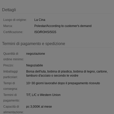
Dettagli
Luogo di origine:
La Cina
Marca:
Polestar/According to customer's demand
Certificazione:
ISO/ROHS/SGS
Termini di pagamento e spedizione
Quantità di
negoziazione
ordine minimo:
Prezzo:
Negoziabile
Imballaggi
Borsa dell'iuta, bobina di plastica, bobina di legno, cartone,
tamburo d'acciaio o secondo le vostre
particolari:
Tempi di
10~30 giorni lavorativi dopo il prepagamento ricevuto
consegna:
Termini di
T/T, L/C o Western Union
pagamento:
Capacità di
pc 3,000K al mese
alimentazione: