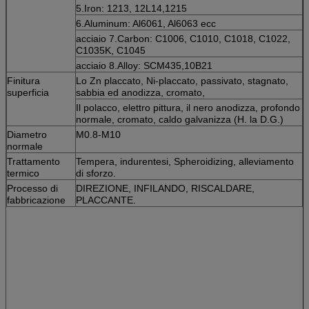
5.Iron: 1213, 12L14,1215
6.Aluminum: Al6061, Al6063 ecc
acciaio 7.Carbon: C1006, C1010, C1018, C1022,
C1035K, C1045
acciaio 8.Alloy: SCM435,10B21
Finitura
Lo Zn placcato, Ni-placcato, passivato, stagnato,
superficia
sabbia ed anodizza, cromato,
Il polacco, elettro pittura, il nero anodizza, profondo
normale, cromato, caldo galvanizza (H. la D.G.)
Diametro
M0.8-M10
normale
Trattamento
Tempera, indurentesi, Spheroidizing, alleviamento
termico
di sforzo.
Processo di
DIREZIONE, INFILANDO, RISCALDARE,
fabbricazione
PLACCANTE.