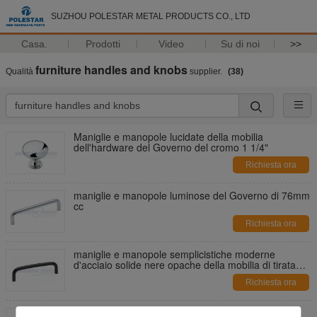
SUZHOU POLESTAR METAL PRODUCTS CO., LTD
Casa.
Prodotti
Video
Su di noi
>>
furniture handles and knobs
Qualità
supplier.
(38)
Maniglie e manopole lucidate della mobilia
dell'hardware del Governo del cromo 1 1/4"
Richiesta ora
maniglie e manopole luminose del Governo di 76mm
cc
Richiesta ora
maniglie e manopole semplicistiche moderne
d'acciaio solide nere opache della mobilia di tirata
del cavo di 128mm cc
Richiesta ora
Maniglie del Governo dell'acciaio al nichel e