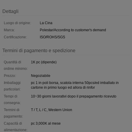
Dettagli
Luogo di origine:
La Cina
Marca:
Polestar/According to customer's demand
Certificazione:
ISO/ROHS/SGS
Termini di pagamento e spedizione
Quantità di
1K pc (dipende)
ordine minimo:
Prezzo:
Negoziabile
Imballaggi
pc 1 in poli borsa, scatola interna 50pcs/ed imballato in
cartone in primo luogo ed allora di rinfor
particolari:
Tempi di
10~30 giorni lavorativi dopo il prepagamento ricevuto
consegna:
Termini di
T / T, L / C, Western Union
pagamento:
Capacità di
pc 3,000K al mese
alimentazione: