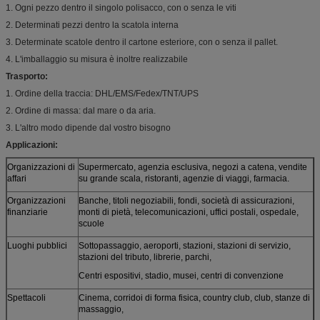
1. Ogni pezzo dentro il singolo polisacco, con o senza le viti
2. Determinati pezzi dentro la scatola interna
3. Determinate scatole dentro il cartone esteriore, con o senza il pallet.
4. L'imballaggio su misura è inoltre realizzabile
Trasporto:
1. Ordine della traccia: DHL/EMS/Fedex/TNT/UPS
2. Ordine di massa: dal mare o da aria.
3. L'altro modo dipende dal vostro bisogno
Applicazioni:
Organizzazioni di
Supermercato, agenzia esclusiva, negozi a catena, vendite
affari
su grande scala, ristoranti, agenzie di viaggi, farmacia.
Organizzazioni
Banche, titoli negoziabili, fondi, società di assicurazioni,
finanziarie
monti di pietà, telecomunicazioni, uffici postali, ospedale,
scuole
Luoghi pubblici
Sottopassaggio, aeroporti, stazioni, stazioni di servizio,
stazioni del tributo, librerie, parchi,
Centri espositivi, stadio, musei, centri di convenzione
Spettacoli
Cinema, corridoi di forma fisica, country club, club, stanze di
massaggio,