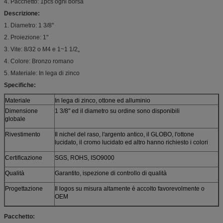
4. Pacchetto: 1pcs ogni borsa
Descrizione:
1. Diametro: 1 3/8"
2. Proiezione: 1"
3. Vite: 8/32 o M4 e 1~1 1/2„
4. Colore: Bronzo romano
5. Materiale: In lega di zinco
Specifiche:
Materiale
In lega di zinco, ottone ed alluminio
Dimensione
1 3/8" ed il diametro su ordine sono disponibili
globale
Rivestimento
Il nichel del raso, l'argento antico, il GLOBO, l'ottone
lucidato, il cromo lucidato ed altro hanno richiesto i colori
Certificazione
SGS, ROHS, ISO9000
Qualità
Garantito, ispezione di controllo di qualità
Progettazione
Il logos su misura altamente è accolto favorevolmente o
OEM
Pacchetto: