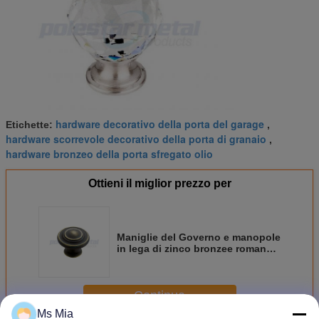
hardware decorativo della porta del garage
Etichette:
,
hardware scorrevole decorativo della porta di granaio
,
hardware bronzeo della porta sfregato olio
Ottieni il miglior prezzo per
Maniglie del Governo e manopole
in lega di zinco bronzee romane,
manopole di porta dell'armadietto
della cucina
Continua
Ms Mia