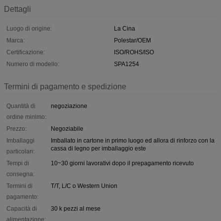
Dettagli
Luogo di origine:
La Cina
Marca:
Polestar/OEM
Certificazione:
ISO/ROHS/ISO
Numero di modello:
SPA1254
Termini di pagamento e spedizione
Quantità di
negoziazione
ordine minimo:
Prezzo:
Negoziabile
Imballaggi
Imballato in cartone in primo luogo ed allora di rinforzo con la
cassa di legno per imballaggio este
particolari:
Tempi di
10~30 giorni lavorativi dopo il prepagamento ricevuto
consegna:
Termini di
T/T, L/C o Western Union
pagamento:
Capacità di
30 k pezzi al mese
alimentazione: