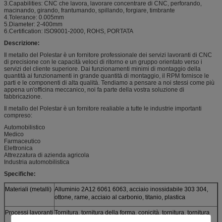
3.Capabilities: CNC che lavora, lavorare concentrare di CNC, perforando,
macinando, girando, frantumando, spillando, forgiare, timbrante
4.Tolerance: 0.005mm
5.Diameter: 2-400mm
6.Certification: ISO9001-2000, ROHS, PORTATA
Descrizione:
Il metallo del Polestar è un fornitore professionale dei servizi lavoranti di CNC
di precisione con le capacità veloci di ritorno e un gruppo orientato verso i
servizi del cliente superiore. Dai funzionamenti minimi di montaggio della
quantità ai funzionamenti in grande quantità di montaggio, il RPM fornisce le
parti e le componenti di alta qualità. Tendiamo a pensare a noi stessi come più
appena un'officina meccanico, noi fa parte della vostra soluzione di
fabbricazione.
Il metallo del Polestar è un fornitore realiable a tutte le industrie importanti
compreso:
Automobilistico
Medico
Farmaceutico
Elettronica
Attrezzatura di azienda agricola
Industria automobilistica
Specifiche:
Materiali (metalli)
Alluminio 2A12 6061 6063, acciaio inossidabile 303 304,
ottone, rame, acciaio al carbonio, titanio, plastica
Processi lavoranti
Tornitura, tornitura della forma, conicità, tornitura, tornitura
diritta, infilatura esterna, infilatura interna, interna