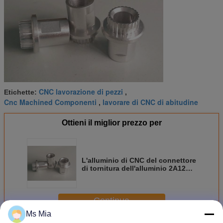
CNC lavorazione di pezzi
Etichette:
,
Cnc Machined Componenti
lavorare di CNC di abitudine
,
Ottieni il miglior prezzo per
L'alluminio di CNC del connettore
di tornitura dell'alluminio 2A12
6061 si separa la testa zigrinata
Continua
Ms Mia