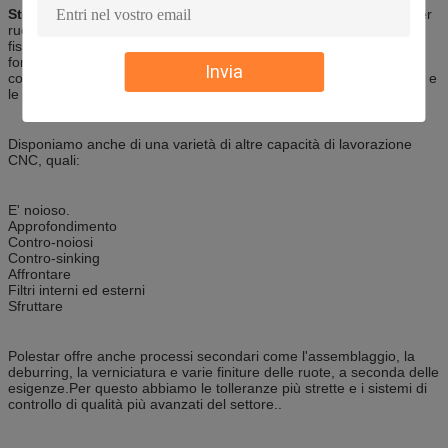
Sto girando.
Le operazioni di tornitura CNC utilizzano un tornio per
ruotare il pezzo a un'alta velocità di rotazione, mentre gli utensili
fissi vengono applicati alla sua superficie per tagliare e dare
forma.possiamo accogliere una varietà di processi di tornitura,
Invia
comprese le curve di contorno, le curve coniche, le curve di forma e
le curve rettilinee.
Disponiamo anche di una varietà di altre capacità di lavorazione
CNC, quali:
E' noioso.
Approfondimento
Contro-noiosi
Contro-sinking
Affrontare
Filtri interni ed esterni
Sfruttare
Polestar offre anche processi secondari come l'assemblaggio, la
deburring, la verniciatura e varie finiture delle ruote, a seconda delle
esigenze.Per questo abbiamo le tolleranze più strette e i sistemi di
controllo di qualità più avanzati del settore..