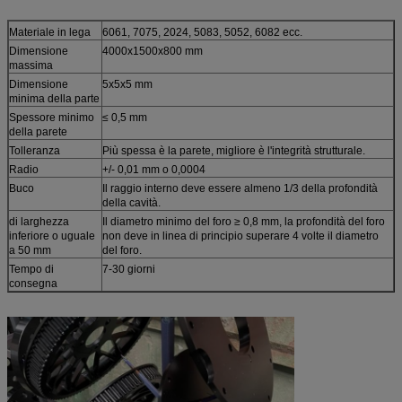
Materiale in lega
6061, 7075, 2024, 5083, 5052, 6082 ecc.
Dimensione
4000x1500x800 mm
massima
Dimensione
5x5x5 mm
minima della parte
Spessore minimo
≤ 0,5 mm
della parete
Tolleranza
Più spessa è la parete, migliore è l'integrità strutturale.
Radio
+/- 0,01 mm o 0,0004
Buco
Il raggio interno deve essere almeno 1/3 della profondità
della cavità.
di larghezza
Il diametro minimo del foro ≥ 0,8 mm, la profondità del foro
inferiore o uguale
non deve in linea di principio superare 4 volte il diametro
a 50 mm
del foro.
Tempo di
7-30 giorni
consegna