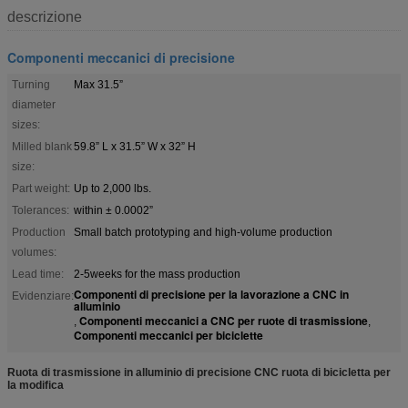
descrizione
Componenti meccanici di precisione
Turning
Max 31.5”
diameter
sizes:
Milled blank
59.8” L x 31.5” W x 32” H
size:
Part weight:
Up to 2,000 lbs.
Tolerances:
within ± 0.0002”
Production
Small batch prototyping and high-volume production
volumes:
Lead time:
2-5weeks for the mass production
Componenti di precisione per la lavorazione a CNC in
Evidenziare:
alluminio
Componenti meccanici a CNC per ruote di trasmissione
,
,
Componenti meccanici per biciclette
Ruota di trasmissione in alluminio di precisione CNC ruota di bicicletta per
la modifica