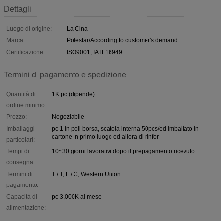
Dettagli
Luogo di origine:
La Cina
Marca:
Polestar/According to customer's demand
Certificazione:
ISO9001, IATF16949
Termini di pagamento e spedizione
Quantità di
1K pc (dipende)
ordine minimo:
Prezzo:
Negoziabile
Imballaggi
pc 1 in poli borsa, scatola interna 50pcs/ed imballato in
cartone in primo luogo ed allora di rinfor
particolari:
Tempi di
10~30 giorni lavorativi dopo il prepagamento ricevuto
consegna:
Termini di
T / T, L / C, Western Union
pagamento:
Capacità di
pc 3,000K al mese
alimentazione: