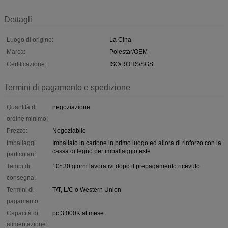
Dettagli
Luogo di origine:
La Cina
Marca:
Polestar/OEM
Certificazione:
ISO/ROHS/SGS
Termini di pagamento e spedizione
Quantità di
negoziazione
ordine minimo:
Prezzo:
Negoziabile
Imballaggi
Imballato in cartone in primo luogo ed allora di rinforzo con la
cassa di legno per imballaggio este
particolari:
Tempi di
10~30 giorni lavorativi dopo il prepagamento ricevuto
consegna:
Termini di
T/T, L/C o Western Union
pagamento:
Capacità di
pc 3,000K al mese
alimentazione: