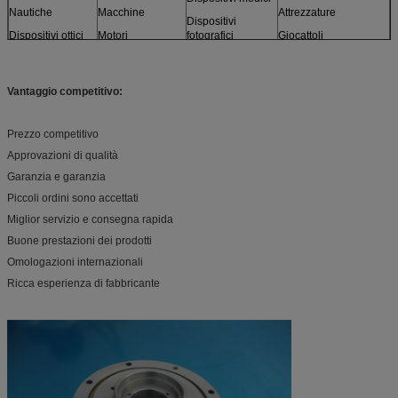
Nautiche
Macchine
Attrezzature
Dispositivi
Dispositivi ottici
Motori
fotografici
Giocattoli
Sensori
Arredamento
e di più
Modelli
Vantaggio competitivo:
Prezzo competitivo
Approvazioni di qualità
Garanzia e garanzia
Piccoli ordini sono accettati
Miglior servizio e consegna rapida
Buone prestazioni dei prodotti
Omologazioni internazionali
Ricca esperienza di fabbricante