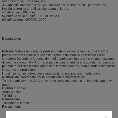
anodizzazione, lucidatura, ecc.
3- Capacità: lavorazione a CNC, lavorazione a centro CNC, perforazione,
fresatura, tornitura, rettifica, stampaggio, forgia
4Tolleranza: 0,005 mm
5Controllo della qualità:PPAP di livello III
6Certificazione: ISO9001-2000
Descrizione:
Polestar Metal è un fornitore professionale di servizi di lavorazione CNC di
precisione con capacità di risposta rapida e un team di assistenza clienti
superiore.Da serie di fabbricazione di quantità minime a serie di fabbricazione
di volume elevato, RPM fornisce parti e componenti di alta qualità. Tendiamo a
pensare a noi stessi come più di una semplice officina, siamo parte della vostra
soluzione di produzione.
I nostri servizi includono fresatura, tornitura, macinatura, montaggio e
misurazione coordinata per la produzione a breve termine.
Tutte le parti lavorate CNC possono essere sottoposte a trattamenti aggiuntivi
quali:
Cloruro di sodio
Anodizzazione
Tufftriding
Nitrurazione
Trattamento termico
Fosfatamento