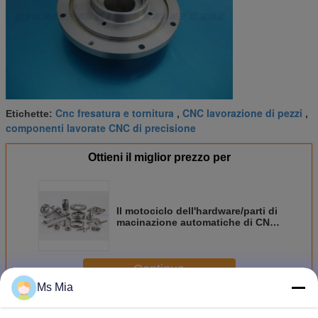
Cnc fresatura e tornitura
CNC lavorazione di pezzi
Etichette:
,
,
componenti lavorate CNC di precisione
Ottieni il miglior prezzo per
Il motociclo dell'hardware/parti di
macinazione automatiche di CNC
riveste di ferro la tornitura che
placca lavorare di CNC
Continua
Ms Mia
Precisione di lavorazione CNC
Più