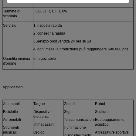
4. qualità elevata prezzo competitivo
Termine di
FOB, CFR, CIF, EXW
scambio
Servizio
1. risposta rapida
2. consegna rapida
3Servizio post vendita 24 ore su 24
4. ogni mese la produzione può raggiungere 600.000 pcs
Quantità minima
è negoziabile
d'ordine
Applicazioni:
Automobili
Targhe
Gioielli
Robot
Biciclette
Dispositivi
Gigs
Sculture
elettronici
Aeromobili
Telecomunicazioni
Equipaggiamento
Immagazzini
acustico
Strumenti
Illuminazione
musicali
Orologi
Attrezzature sportive
Dispositivi medici