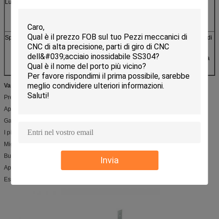
Luoghi pubblici
Sottopassaggio, aeroporti, stazioni, stazioni di servizio,
stazioni del tributo, librerie, parchi,
Centri espositivi, stadio, musei, centri di convenzione
Spettacoli
Cinema, corridoi di forma fisica, country club, club, stanze di
massaggio,
Barre, caffè, barre di Internet, negozi di bellezza, campo da
golf
Vantaggio competitivo
:
Prezzo competitivo
Approvazioni di qualità
Garanzia e garanzia
I piccoli ordini sono accettati
Migliore servizio e consegna rapida
Buona prestazione di prodotti
Invia
Approvazioni internazionali
Esperienza dei ricchi del produttore