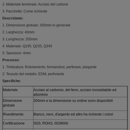
2. Materiale terminale: Acciaio del cartone
3. Pacchetto: Come richieste
Descrizione:
1. Dimensione globale: 300mm in generale
2. Larghezza: 40mm
3. Lunghezza: 350mm
4. Materiale: Q195, Q235, Q345
5: Spessore: 4mm
Processo:
1. Timbratura: Rotolamento, formandosi, perforare, piegante
2. Tessuto del metallo: EDM, perforante
Specifiche:
Materiale
Acciaio al carbonio, del ferro, acciaio inossidabile ed
alluminio
Dimensione
300mm e la dimensione su ordine sono disponibili
globale
Rivestimento
Bianco, nero, d'argento ed altro ha richiesto i colori
Certificazione
SGS, ROHS, ISO9000