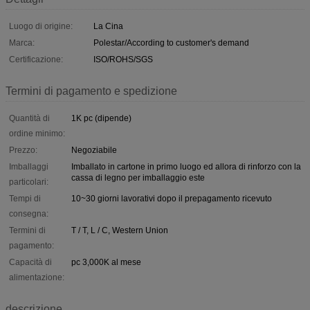
Luogo di origine:
La Cina
Marca:
Polestar/According to customer's demand
Certificazione:
ISO/ROHS/SGS
Termini di pagamento e spedizione
Quantità di
1K pc (dipende)
ordine minimo:
Prezzo:
Negoziabile
Imballaggi
Imballato in cartone in primo luogo ed allora di rinforzo con la
cassa di legno per imballaggio este
particolari:
Tempi di
10~30 giorni lavorativi dopo il prepagamento ricevuto
consegna:
Termini di
T / T, L / C, Western Union
pagamento:
Capacità di
pc 3,000K al mese
alimentazione:
descrizione