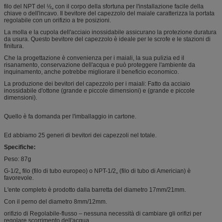
filo del NPT del ½„ con il corpo della sfortuna per l'installazione facile della
chiave o dell'incavo. Il bevitore del capezzolo del maiale caratterizza la portata
regolabile con un orifizio a tre posizioni.
La molla e la cupola dell'acciaio inossidabile assicurano la protezione duratura
da usura. Questo bevitore del capezzolo è ideale per le scrofe e le stazioni di
finitura.
Che la progettazione è convenienza per i maiali, la sua pulizia ed il
risanamento, conservazione dell'acqua e può proteggere l'ambiente da
inquinamento, anche potrebbe migliorare il beneficio economico.
La produzione dei bevitori del capezzolo per i maiali: Fatto da acciaio
inossidabile d'ottone (grande e piccole dimensioni) e (grande e piccole
dimensioni).
Quello è fa domanda per l'imballaggio in cartone.
Ed abbiamo 25 generi di bevitori dei capezzoli nel totale.
Specifiche:
Peso: 87g
G-1/2„ filo (filo di tubo europeo) o NPT-1/2„ (filo di tubo di Americian) è
favorevole.
L'ente completo è prodotto dalla barretta del diametro 17mm/21mm.
Con il perno del diametro 8mm/12mm.
orifizio di Regolabile-flusso – nessuna necessità di cambiare gli orifizi per
regolare scorrimento dell'acqua