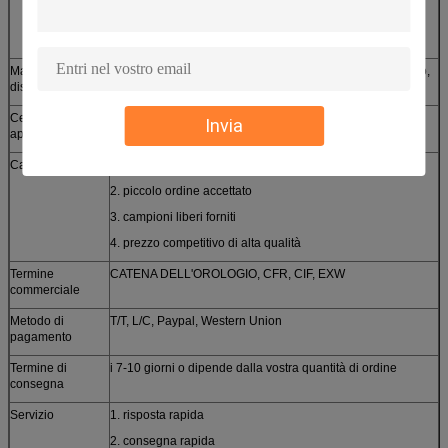
macchina secondaria, tornio del tester
3. Linea-taglio a macchina, tagliatrice del laser
Materiale
acciaio inossidabile, alluminio, rame, ottone, zinco, bronzo,
disponibile
acciaio al carbonio ecc
Certificati
SGS, CE, ROHS, ISO9001-2008
Invia
approched
Caratteristiche
1. progettazione su misura
2. piccolo ordine accettato
3. campioni liberi forniti
4. prezzo competitivo di alta qualità
Termine
CATENA DELL'OROLOGIO, CFR, CIF, EXW
commerciale
Metodo di
T/T, L/C, Paypal, Western Union
pagamento
Termine di
i 7-10 giorni o dipende dalla vostra quantità di ordine
consegna
Servizio
1. risposta rapida
2. consegna rapida