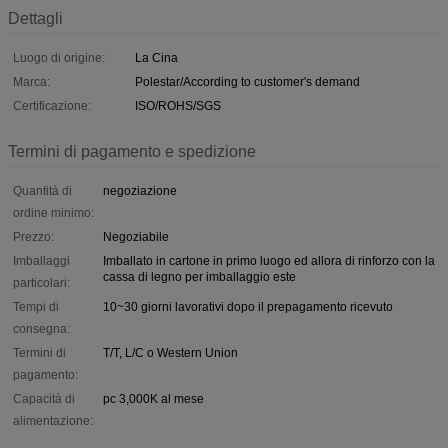
Dettagli
Luogo di origine:
La Cina
Marca:
Polestar/According to customer's demand
Certificazione:
ISO/ROHS/SGS
Termini di pagamento e spedizione
Quantità di
negoziazione
ordine minimo:
Prezzo:
Negoziabile
Imballaggi
Imballato in cartone in primo luogo ed allora di rinforzo con la
cassa di legno per imballaggio este
particolari:
Tempi di
10~30 giorni lavorativi dopo il prepagamento ricevuto
consegna:
Termini di
T/T, L/C o Western Union
pagamento:
Capacità di
pc 3,000K al mese
alimentazione: