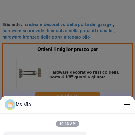
hardware decorativo della porta del garage
Etichette:
,
hardware scorrevole decorativo della porta di granaio
,
hardware bronzeo della porta sfregato olio
Ottieni il miglior prezzo per
Hardware decorativo rustico della
porta 4 1/8" guardia giurata
lucidata della porta della catena
del cromo
Continua
Ms Mia
Hardware decorativo della porta
Più
10:16 AM