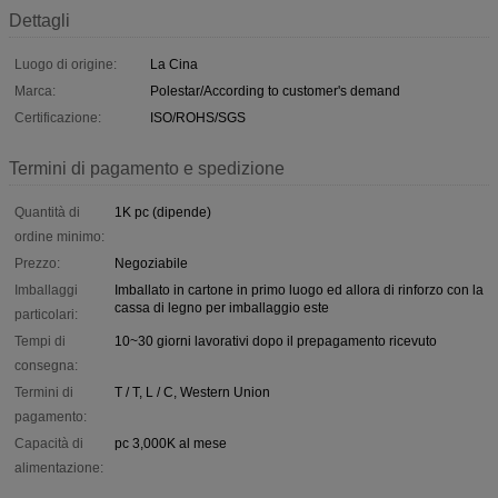
Dettagli
Luogo di origine:
La Cina
Marca:
Polestar/According to customer's demand
Certificazione:
ISO/ROHS/SGS
Termini di pagamento e spedizione
Quantità di
1K pc (dipende)
ordine minimo:
Prezzo:
Negoziabile
Imballaggi
Imballato in cartone in primo luogo ed allora di rinforzo con la
cassa di legno per imballaggio este
particolari:
Tempi di
10~30 giorni lavorativi dopo il prepagamento ricevuto
consegna:
Termini di
T / T, L / C, Western Union
pagamento:
Capacità di
pc 3,000K al mese
alimentazione: