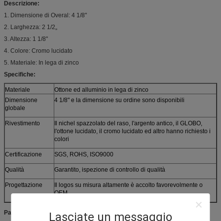
Descrizione:
1. Dimensione di Overal: 4 1/8"
2. Larghezza: 2 1/2„
3. Altezza: 1 1/8"
4. Colore: Cromo lucidato
5. Materiale: In lega di zinco
Specifiche:
Materiale
Ottone ed alluminio in lega di zinco
Dimensione
4 1/8" e la dimensione su ordine sono disponibili
globale
Rivestimento
Il nichel spazzolato del raso, l'argento antico, il GLOBO,
l'ottone lucidato, il cromo lucidato ed altro hanno richiesto i
colori
Certificazione
SGS, ROHS, ISO9000
Qualità
Garantito, ispezione di controllo di qualità
Progettazione
Il logos su misura altamente è accolto favorevolmente o
OEM
Pacchetto:
Lasciate un messaggio