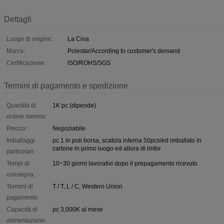
Dettagli
Luogo di origine:
La Cina
Marca:
Polestar/According to customer's demand
Certificazione:
ISO/ROHS/SGS
Termini di pagamento e spedizione
Quantità di
1K pc (dipende)
ordine minimo:
Prezzo:
Negoziabile
Imballaggi
pc 1 in poli borsa, scatola interna 50pcs/ed imballato in
cartone in primo luogo ed allora di rinfor
particolari:
Tempi di
10~30 giorni lavorativi dopo il prepagamento ricevuto
consegna:
Termini di
T / T, L / C, Western Union
pagamento:
Capacità di
pc 3,000K al mese
alimentazione: