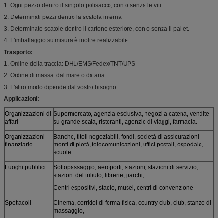
1. Ogni pezzo dentro il singolo polisacco, con o senza le viti
2. Determinati pezzi dentro la scatola interna
3. Determinate scatole dentro il cartone esteriore, con o senza il pallet.
4. L'imballaggio su misura è inoltre realizzabile
Trasporto:
1. Ordine della traccia: DHL/EMS/Fedex/TNT/UPS
2. Ordine di massa: dal mare o da aria.
3. L'altro modo dipende dal vostro bisogno
Applicazioni:
Organizzazioni di
Supermercato, agenzia esclusiva, negozi a catena, vendite
affari
su grande scala, ristoranti, agenzie di viaggi, farmacia.
Organizzazioni
Banche, titoli negoziabili, fondi, società di assicurazioni,
finanziarie
monti di pietà, telecomunicazioni, uffici postali, ospedale,
scuole
Luoghi pubblici
Sottopassaggio, aeroporti, stazioni, stazioni di servizio,
stazioni del tributo, librerie, parchi,
Centri espositivi, stadio, musei, centri di convenzione
Spettacoli
Cinema, corridoi di forma fisica, country club, club, stanze di
massaggio,