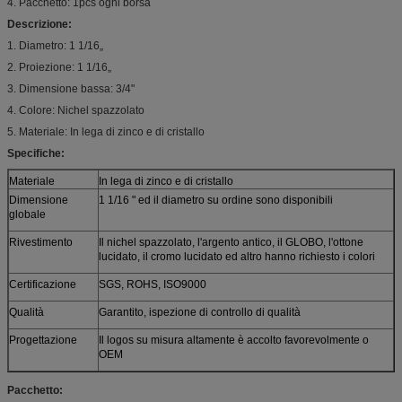
4. Pacchetto: 1pcs ogni borsa
Descrizione:
1. Diametro: 1 1/16„
2. Proiezione: 1 1/16„
3. Dimensione bassa: 3/4"
4. Colore: Nichel spazzolato
5. Materiale: In lega di zinco e di cristallo
Specifiche:
Materiale
In lega di zinco e di cristallo
Dimensione
1 1/16 " ed il diametro su ordine sono disponibili
globale
Rivestimento
Il nichel spazzolato, l'argento antico, il GLOBO, l'ottone
lucidato, il cromo lucidato ed altro hanno richiesto i colori
Certificazione
SGS, ROHS, ISO9000
Qualità
Garantito, ispezione di controllo di qualità
Progettazione
Il logos su misura altamente è accolto favorevolmente o
OEM
Pacchetto: