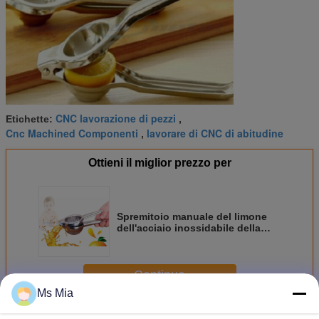
CNC lavorazione di pezzi
Etichette:
,
Cnc Machined Componenti
lavorare di CNC di abitudine
,
Ottieni il miglior prezzo per
Spremitoio manuale del limone
dell'acciaio inossidabile della
stampa
Continua
Ms Mia
Parti dell'alluminio di CNC
Più