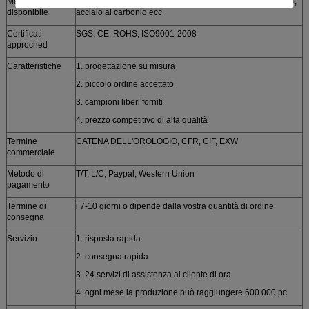
Materiale
acciaio inossidabile, alluminio, rame, ottone, zinco, bronzo,
disponibile
acciaio al carbonio ecc
Certificati
SGS, CE, ROHS, ISO9001-2008
approched
Caratteristiche
1. progettazione su misura
2. piccolo ordine accettato
3. campioni liberi forniti
4. prezzo competitivo di alta qualità
Termine
CATENA DELL'OROLOGIO, CFR, CIF, EXW
commerciale
Metodo di
T/T, L/C, Paypal, Western Union
pagamento
Termine di
i 7-10 giorni o dipende dalla vostra quantità di ordine
consegna
Servizio
1. risposta rapida
2. consegna rapida
3. 24 servizi di assistenza al cliente di ora
4. ogni mese la produzione può raggiungere 600.000 pc