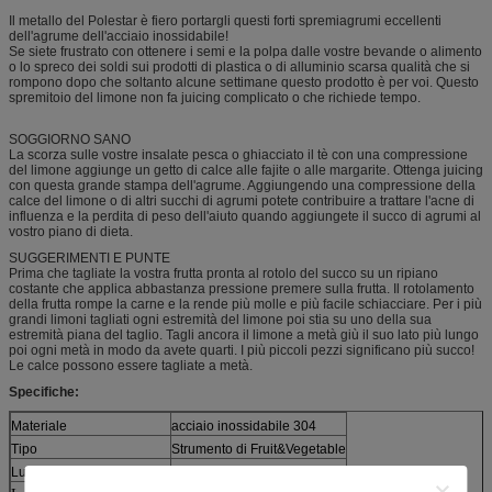
Il metallo del Polestar è fiero portargli questi forti spremiagrumi eccellenti
dell'agrume dell'acciaio inossidabile!
Se siete frustrato con ottenere i semi e la polpa dalle vostre bevande o alimento
o lo spreco dei soldi sui prodotti di plastica o di alluminio scarsa qualità che si
rompono dopo che soltanto alcune settimane questo prodotto è per voi. Questo
spremitoio del limone non fa juicing complicato o che richiede tempo.
SOGGIORNO SANO
La scorza sulle vostre insalate pesca o ghiacciato il tè con una compressione
del limone aggiunge un getto di calce alle fajite o alle margarite. Ottenga juicing
con questa grande stampa dell'agrume. Aggiungendo una compressione della
calce del limone o di altri succhi di agrumi potete contribuire a trattare l'acne di
influenza e la perdita di peso dell'aiuto quando aggiungete il succo di agrumi al
vostro piano di dieta.
SUGGERIMENTI E PUNTE
Prima che tagliate la vostra frutta pronta al rotolo del succo su un ripiano
costante che applica abbastanza pressione premere sulla frutta. Il rotolamento
della frutta rompe la carne e la rende più molle e più facile schiacciare. Per i più
grandi limoni tagliati ogni estremità del limone poi stia su uno della sua
estremità piana del taglio. Tagli ancora il limone a metà giù il suo lato più lungo
poi ogni metà in modo da avete quarti. I più piccoli pezzi significano più succo!
Le calce possono essere tagliate a metà.
Specifiche:
Materiale
acciaio inossidabile 304
Tipo
Strumento di Fruit&Vegetable
Lunghezza
210mm