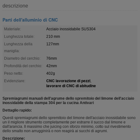
descrizione
Parti dell'alluminio di CNC
Materiale:
Acciaio inossidabile SUS304
Lunghezza totale:
210 mm
Lunghezza della
127mm
maniglia:
Diametro del cerchio:
76mm
Profondità del cerchio:
42mm
Peso netto:
402g
CNC lavorazione di pezzi
Evidenziare:
,
lavorare di CNC di abitudine
Spremiagrumi manuali dell'agrume dello spremitoio del limone dell'acciaio
inossidabile della stampa 304 per la cucina Antivari
Dettaglio rapido:
Questi spremiagrumi dello spremitoio del limone dell'acciaio inossidabile sono
un il migliore strumento completamente per estrarre il succo dal limone e
dall'arancia. Il massimo che juicing con sforzo minimo, cotto sul rivestimento
dello smalto non arrugginirà o non reagirà ai succhi di agrumi.
Descrizione: