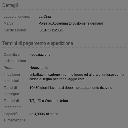
Dettagli
Luogo di origine:
La Cina
Marca:
Polestar/According to customer’s demand
Certificazione:
ISO/ROHS/SGS
Termini di pagamento e spedizione
Quantità di
negoziazione
ordine minimo:
Prezzo:
Negoziabile
Imballaggi
Imballato in cartone in primo luogo ed allora di rinforzo con la
cassa di legno per imballaggio este
particolari:
Tempi di
10~30 giorni lavorativi dopo il prepagamento ricevuto
consegna:
Termini di
T/T, L/C o Western Union
pagamento:
Capacità di
pc 3,000K al mese
alimentazione: