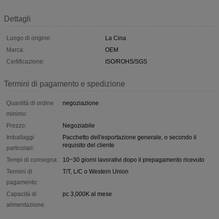
Dettagli
Luogo di origine:
La Cina
Marca:
OEM
Certificazione:
ISO/ROHS/SGS
Termini di pagamento e spedizione
Quantità di ordine
negoziazione
minimo:
Prezzo:
Negoziabile
Imballaggi
Pacchetto dell'esportazione generale, o secondo il
requisito del cliente
particolari:
Tempi di consegna:
10~30 giorni lavorativi dopo il prepagamento ricevuto
Termini di
T/T, L/C o Western Union
pagamento:
Capacità di
pc 3,000K al mese
alimentazione: