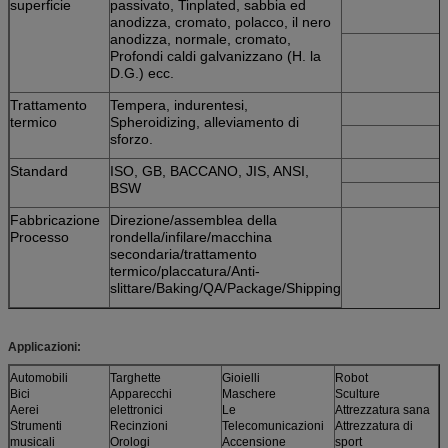
superficie
passivato, Tinplated, sabbia ed
anodizza, cromato, polacco, il nero
anodizza, normale, cromato,
Profondi caldi galvanizzano (H. la
D.G.) ecc.
Trattamento
Tempera, indurentesi,
termico
Spheroidizing, alleviamento di
sforzo.
Standard
ISO, GB, BACCANO, JIS, ANSI,
BSW
Fabbricazione
Direzione/assemblea della
Processo
rondella/infilare/macchina
secondaria/trattamento
termico/placcatura/Anti-
slittare/Baking/QA/Package/Shipping
Applicazioni:
Automobili
Targhette
Gioielli
Robot
Bici
Apparecchi
Maschere
Sculture
Aerei
elettronici
Le
Attrezzatura sana
Strumenti
Recinzioni
Telecomunicazioni
Attrezzatura di
musicali
Orologi
Accensione
sport