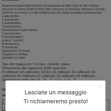
Siamo principali fabbrichiamo ed esportatori di tutto il tipo di vite d'ottone
secondo la norma di BACCANO altra secondo la richiesta. Abbiamo corrente
articoli in ex azione. La vite d'ottone una del nostro prodotto è ampiamente
usata dentro
1.aerospace,
2.automobiles,
3.motorcycles,
macchinario 4.agricultural,
5.construction,
6.transportation,
potere 7.electric,
8.electronics,
9.chemicals,
apparecchi 10.home,
industria 11.military
industrie 12.other
Tipo del cappuccio: Cronico, rotondo, piano
Dimensione del cappuccio dello specchio:
8 millimetri 10 millimetro 12mm 14 millimetri 16 millimetri 18
millimetri 20 millimetri 22 millimetri 24 millimetri 26 millimetri
Dimensione della vite: ½„, ¾„, 1", 1 ¼„, 1 ½„, 2"
Specifiche:
Lasciate un messaggio
Servizio dell'OEM
Ti richiameremo presto!
1. Prodotti Detailes
Materiale
Acciaio inossidabile: SS201,