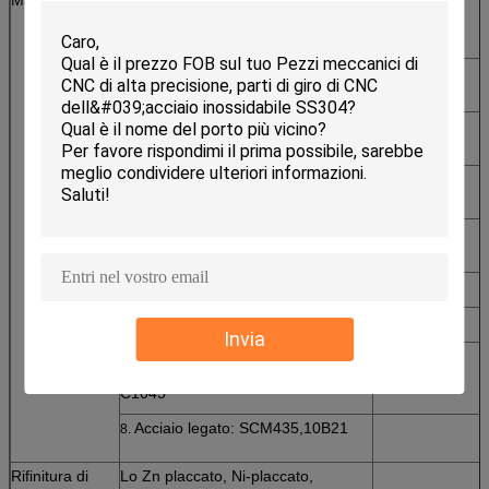
1.
SS303, SS304, SS316, SS410,
SS420
Acciaio: C45 (K1045), C46
2.
(K1046), C20
Ottone: C36000 (C26800),
3.
C37700 (HPb59), C38500 (HPb58),
C27200CuZn37),
C28000 (CuZn40)
Bronzo: C51000, C52100,
4.
C54400, ecc
Ferro: 1213, 12L14,1215
5.
Alluminio: Al6061, Al6063 ecc
6.
Invia
Acciaio al carbonio: C1006,
7.
C1010, C1018, C1022, C1035K,
C1045
Acciaio legato: SCM435,10B21
8.
Rifinitura di
Lo Zn placcato, Ni-placcato,