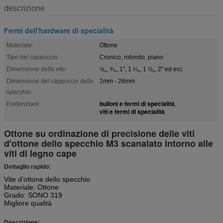
descrizione
Fermi dell'hardware di specialità
Materiale:
Ottone
Tipo del cappuccio:
Cronico, rotondo, piano
Dimensione della vite:
½„, ¾„, 1", 1 ¼„, 1 ½„, 2" ed ecc
Dimensione del cappuccio dello
2mm - 26mm
specchio:
bulloni e fermi di specialità
Evidenziare:
,
viti e fermi di specialità
Ottone su ordinazione di precisione delle viti
d'ottone dello specchio M3 scanalato intorno alle
viti di legno cape
Dettaglio rapido:
Vite d'ottone dello specchio
Materiale: Ottone
Grado: SONO 319
Migliore qualità
Descrizione: