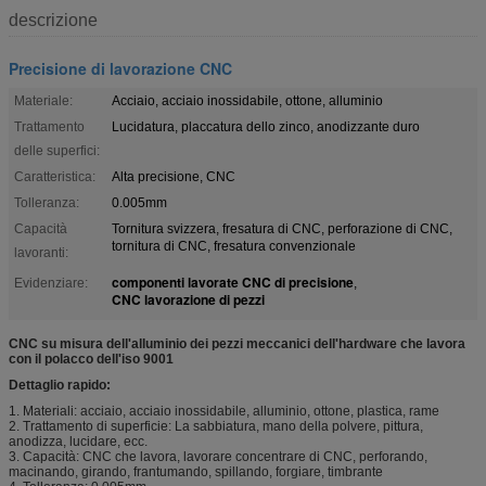
descrizione
Precisione di lavorazione CNC
Materiale:
Acciaio, acciaio inossidabile, ottone, alluminio
Trattamento
Lucidatura, placcatura dello zinco, anodizzante duro
delle superfici:
Caratteristica:
Alta precisione, CNC
Tolleranza:
0.005mm
Capacità
Tornitura svizzera, fresatura di CNC, perforazione di CNC,
tornitura di CNC, fresatura convenzionale
lavoranti:
componenti lavorate CNC di precisione
Evidenziare:
,
CNC lavorazione di pezzi
CNC su misura dell'alluminio dei pezzi meccanici dell'hardware che lavora
con il polacco dell'iso 9001
Dettaglio rapido:
1. Materiali: acciaio, acciaio inossidabile, alluminio, ottone, plastica, rame
2. Trattamento di superficie: La sabbiatura, mano della polvere, pittura,
anodizza, lucidare, ecc.
3. Capacità: CNC che lavora, lavorare concentrare di CNC, perforando,
macinando, girando, frantumando, spillando, forgiare, timbrante