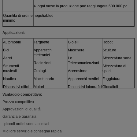
4. ogni mese la produzione può raggiungere 600.000 pc
Quantità di ordine
negotiabled
minimo
Applicazioni:
Automobili
Targhette
Gioielli
Robot
Bici
Apparecchi
Maschere
Sculture
elettronici
Aerei
Le
Attrezzatura sana
Recinzioni
Telecomunicazioni
Strumenti
Attrezzatura di
musicali
Orologi
Accensione
sport
Nautico
Macchinario
Apparecchi medici
Foggiatura
Dispositivi ottici
Motori
Dispositivi fotografici
Giocattoli
Vantaggio competitivo:
Sensori
Mobilia
e più
Prezzo competitivo
Modelli
Approvazioni di qualità
Garanzia e garanzia
I piccoli ordini sono accettati
Migliore servizio e consegna rapida