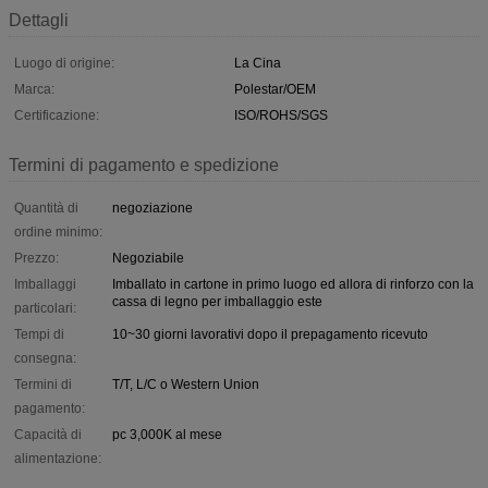
Dettagli
Luogo di origine:
La Cina
Marca:
Polestar/OEM
Certificazione:
ISO/ROHS/SGS
Termini di pagamento e spedizione
Quantità di
negoziazione
ordine minimo:
Prezzo:
Negoziabile
Imballaggi
Imballato in cartone in primo luogo ed allora di rinforzo con la
cassa di legno per imballaggio este
particolari:
Tempi di
10~30 giorni lavorativi dopo il prepagamento ricevuto
consegna:
Termini di
T/T, L/C o Western Union
pagamento:
Capacità di
pc 3,000K al mese
alimentazione: