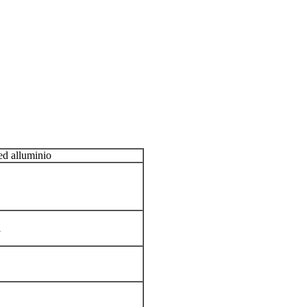
 ed alluminio
i