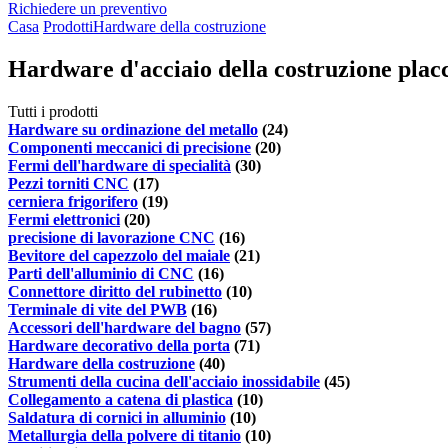
Richiedere un preventivo
Casa
Prodotti
Hardware della costruzione
Hardware d'acciaio della costruzione placc
Tutti i prodotti
Hardware su ordinazione del metallo
(24)
Componenti meccanici di precisione
(20)
Fermi dell'hardware di specialità
(30)
Pezzi torniti CNC
(17)
cerniera frigorifero
(19)
Fermi elettronici
(20)
precisione di lavorazione CNC
(16)
Bevitore del capezzolo del maiale
(21)
Parti dell'alluminio di CNC
(16)
Connettore diritto del rubinetto
(10)
Terminale di vite del PWB
(16)
Accessori dell'hardware del bagno
(57)
Hardware decorativo della porta
(71)
Hardware della costruzione
(40)
Strumenti della cucina dell'acciaio inossidabile
(45)
Collegamento a catena di plastica
(10)
Saldatura di cornici in alluminio
(10)
Metallurgia della polvere di titanio
(10)